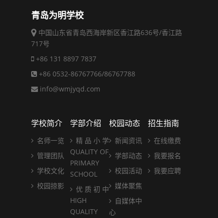
青岛为明学校
中国山东省青岛西海岸新区香江路636号/香江路
717号
+86 131 8897 7837
+86 0532-86767766/86767788
info@wmjyqd.com
学校简介
学部介绍
校园动态
招生指南
名师一览
精 品 小 学
新闻资讯
在线缴费
QUALITY OF
管理团队
学部动态
我要报名
PRIMARY
学校文化
校园活动
我要应聘
SCHOOL
校园掠影
媒体聚焦
优 质 初 中
HIGH
自媒体中
QUALITY
心