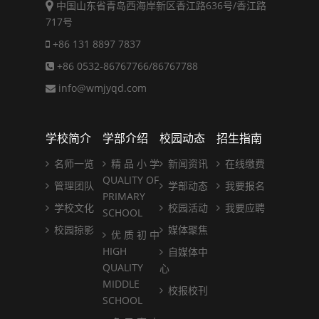
中国山东省青岛西海岸新区香江路636号/香江路
717号
+86 131 8897 7837
+86 0532-86767766/86767788
info@wmjyqd.com
学校简介
学部介绍
校园动态
招生指南
名师一览
精 品 小 学
新闻资讯
在线缴费
QUALITY OF
管理团队
学部动态
我要报名
PRIMARY
学校文化
校园活动
我要应聘
SCHOOL
校园掠影
媒体聚焦
优 质 初 中
HIGH
自媒体中
QUALITY
心
MIDDLE
校报校刊
SCHOOL