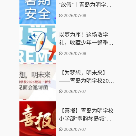
“放假”｜青岛为明学校
2026年暑期安全指南请
2026/07/08
查收
以梦为序！这场散学
礼，收藏少年一整季成
长
2026/07/08
【为梦想，明未来】
——青岛为明学校2026
级初一新生报到见面会
2026/07/07
邀请函
【喜报】青岛为明学校
小学部“翠韵琴岛城”项
目闪耀5C少年科技创新
2026/07/07
挑战赛，斩获多个一等