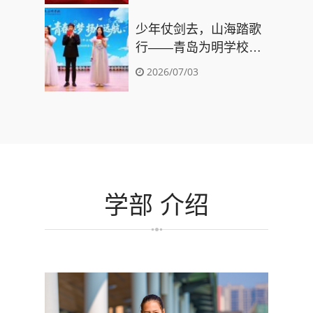
奖！
少年仗剑去，山海踏歌
行——青岛为明学校
2026届初三毕业典礼圆
2026/07/03
满礼成
学部
介绍