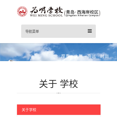
导航菜单
回归教育本真 对孩子一生负责！
以生为本·以质立校
为每个孩子发展提供适合的教育！
厚重 · 大气 · 高远 · 时尚
查看更多
Take responsibility for the whole lives of the children
Love, responsibility, wisdom
DECOROUSNESS GENEROSITY LOFTINESS FASHION
关于
学校
关于学校