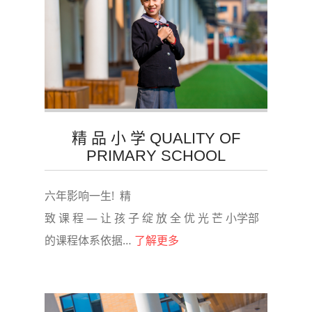
精 品 小 学 QUALITY OF
PRIMARY SCHOOL
六年影响一生! 精
致 课 程 — 让 孩 子 绽 放 全 优 光 芒 小学部
的课程体系依据…
了解更多