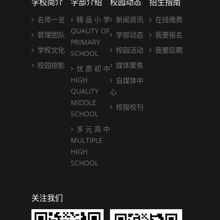
学校简介
学部介绍
校园动态
招生指南
名师一览
精 品 小 学
新闻资讯
在线缴费
QUALITY OF
管理团队
学部动态
我要报名
PRIMARY
学校文化
校园活动
我要应聘
SCHOOL
校园掠影
媒体聚焦
优 质 初 中
HIGH
自媒体中
QUALITY
心
MIDDLE
校报校刊
SCHOOL
多 元 高 中
MULTIPLE
HIGH
SCHOOL
关注我们