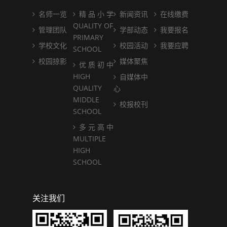
名师一览
精 品 小 学
新闻资讯
在线缴费
QUALITY OF
管理团队
学部动态
我要报名
PRIMARY
学校文化
校园活动
我要应聘
SCHOOL
校园掠影
媒体聚焦
优 质 初 中
HIGH
自媒体中
QUALITY
心
MIDDLE
校报校刊
SCHOOL
多 元 高 中
MULTIPLE
HIGH
SCHOOL
关注我们