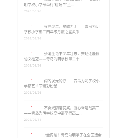
明学校小学部举行“迎端午”主…
2026/06/26
逐光少年，星耀为明——青岛为明
学校小学部三四年级月度之星风采
2026/06/26
妙笔生花书少年壮志，赛场逐鹿摘
语文桂冠——青岛为明学校第二十…
2026/06/26
闪闪发光的你——青岛为明学校小
学部艺术节精彩纷呈
2026/06/26
不负光阴磨羽翼，凝心奋进战高三
——青岛为明学校高中部举行高二…
2026/06/11
7金闪耀！青岛为明学子在全区运会