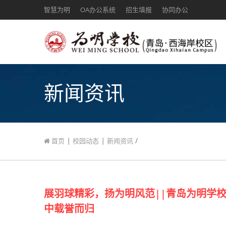
智慧为明
OA办公系统
招生填报
协同办公
新闻资讯
|
|
/
首页
校园动态
新闻资讯
展羽球精彩，扬为明风范||青岛为明学校
中载誉而归