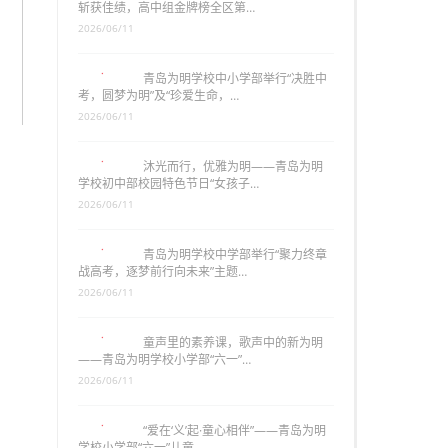
斩获佳绩，高中组金牌榜全区第…
2026/06/11
青岛为明学校中小学部举行“决胜中
考，圆梦为明”及“珍爱生命，…
2026/06/11
沐光而行，优雅为明——青岛为明
学校初中部校园特色节日“女孩子…
2026/06/11
青岛为明学校中学部举行“聚力终章
战高考，逐梦前行向未来”主题…
2026/06/11
童声里的素养课，歌声中的新为明
——青岛为明学校小学部“六一”…
2026/06/11
“爱在‘义’起·童心相伴”——青岛为明
学校小学部“六一”儿童…