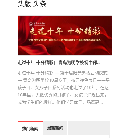
头版
头条
走过十年 十分精彩||青岛为明学校初中部…
走过十年 十分精彩 — 第十届阳光男孩启动仪式
— 青岛为明学校10周岁了，校园特色节日——男
孩子日、女孩子日系列活动也走过了10年。在这
10年里，无数优秀的男孩子、女孩子涌现出来，
成为学生们的榜样。他们学习优异，品德高…
最新新闻
热门新闻