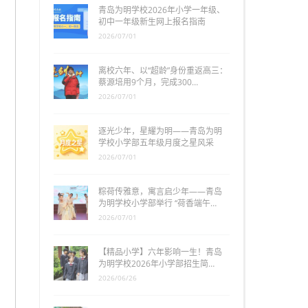
青岛为明学校2026年小学一年级、
初中一年级新生网上报名指南
2026/07/01
离校六年、以“超龄”身份重返高三：
蔡源培用9个月，完成300…
2026/07/01
逐光少年，星耀为明——青岛为明
学校小学部五年级月度之星风采
2026/07/01
粽荷传雅意，寓言启少年——青岛
为明学校小学部举行 “荷香端午…
2026/07/01
【精品小学】六年影响一生！青岛
为明学校2026年小学部招生简…
2026/06/26