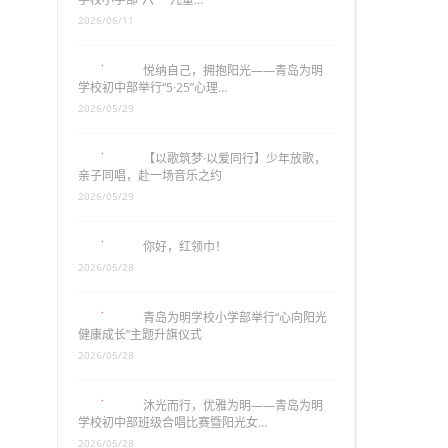
2026/06/11
悦纳自己，拥抱阳光——青岛为明
学校初中部举行“5·25”心理…
2026/05/29
【以歌筑梦·以爱同行】少年放歌，
亲子同唱，赴一场音乐之约
2026/05/29
你好，红领巾！
2026/05/28
青岛为明学校小学部举行“心向阳光
健康成长”主题升旗仪式
2026/05/28
沐光而行，优雅为明——青岛为明
学校初中部班级合唱比赛暨阳光女…