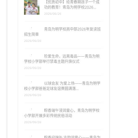
【优质初中】给青春期孩子一个成
功的教育！青岛为明学校2026…
2026/06/26
青岛为明学校高中部2026年复读班
招生简章
2026/06/26
珍爱生命，远离毒品——青岛为明
学校小学部举行禁毒主题升旗仪式
2026/06/26
以球会友 为爱上场——青岛为明学
校小学部爸爸足球友谊赛圆满落…
2026/06/26
粽香端午浸润童心，青岛为明学校
小学部开展多彩传统民俗活动
2026/06/26
粽香迎端午 古韵润童心——青岛为