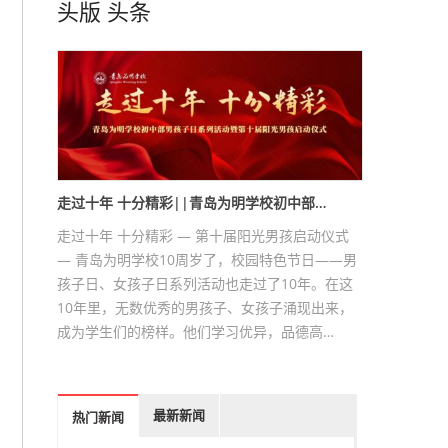
头版
头条
走过十年 十分精彩||青岛为明学校初中部…
走过十年 十分精彩 — 第十届阳光男孩启动仪式
— 青岛为明学校10周岁了，校园特色节日——男
孩子日、女孩子日系列活动也走过了10年。在这
10年里，无数优秀的男孩子、女孩子涌现出来，
成为学生们的榜样。他们学习优异，品德高…
最新新闻
热门新闻