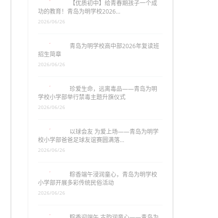
【优质初中】给青春期孩子一个成
功的教育！青岛为明学校2026…
2026/06/26
青岛为明学校高中部2026年复读班
招生简章
2026/06/26
珍爱生命，远离毒品——青岛为明
学校小学部举行禁毒主题升旗仪式
2026/06/26
以球会友 为爱上场——青岛为明学
校小学部爸爸足球友谊赛圆满落…
2026/06/26
粽香端午浸润童心，青岛为明学校
小学部开展多彩传统民俗活动
2026/06/26
粽香迎端午 古韵润童心——青岛为