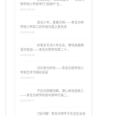
明学校小学部举行“迎端午”主…
2026/06/26
逐光少年，星耀为明——青岛为明
学校小学部三四年级月度之星风采
2026/06/26
妙笔生花书少年壮志，赛场逐鹿摘
语文桂冠——青岛为明学校第二十…
2026/06/26
闪闪发光的你——青岛为明学校小
学部艺术节精彩纷呈
2026/06/26
不负光阴磨羽翼，凝心奋进战高三
——青岛为明学校高中部举行高二…
2026/06/11
7金闪耀！青岛为明学子在全区运会