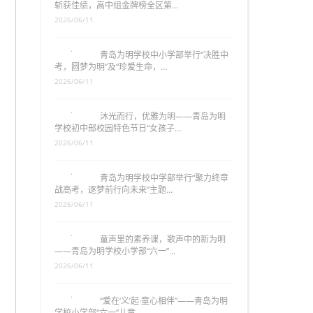
斩获佳绩，高中组金牌榜全区第…
2026/06/11
青岛为明学校中小学部举行“决胜中
考，圆梦为明”及“珍爱生命，…
2026/06/11
沐光而行，优雅为明——青岛为明
学校初中部校园特色节日“女孩子…
2026/06/11
青岛为明学校中学部举行“聚力终章
战高考，逐梦前行向未来”主题…
2026/06/11
童声里的素养课，歌声中的新为明
——青岛为明学校小学部“六一”…
2026/06/11
“爱在‘义’起·童心相伴”——青岛为明
学校小学部“六一”儿童…