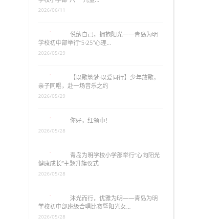
2026/06/11
悦纳自己，拥抱阳光——青岛为明
学校初中部举行“5·25”心理…
2026/05/29
【以歌筑梦·以爱同行】少年放歌，
亲子同唱，赴一场音乐之约
2026/05/29
你好，红领巾！
2026/05/28
青岛为明学校小学部举行“心向阳光
健康成长”主题升旗仪式
2026/05/28
沐光而行，优雅为明——青岛为明
学校初中部班级合唱比赛暨阳光女…
2026/05/28