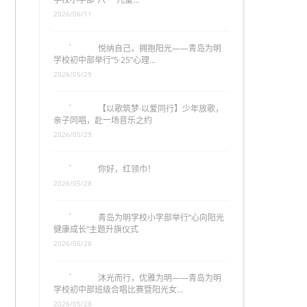
2026/06/11
悦纳自己，拥抱阳光——青岛为明
学校初中部举行“5·25”心理…
2026/05/29
【以歌筑梦·以爱同行】少年放歌，
亲子同唱，赴一场音乐之约
2026/05/29
你好，红领巾！
2026/05/28
青岛为明学校小学部举行“心向阳光
健康成长”主题升旗仪式
2026/05/28
沐光而行，优雅为明——青岛为明
学校初中部班级合唱比赛暨阳光女…