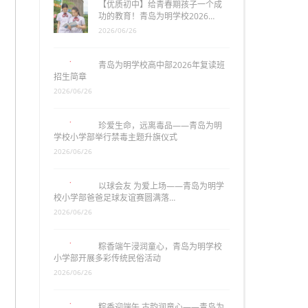
【优质初中】给青春期孩子一个成
功的教育！青岛为明学校2026…
2026/06/26
青岛为明学校高中部2026年复读班
招生简章
2026/06/26
珍爱生命，远离毒品——青岛为明
学校小学部举行禁毒主题升旗仪式
2026/06/26
以球会友 为爱上场——青岛为明学
校小学部爸爸足球友谊赛圆满落…
2026/06/26
粽香端午浸润童心，青岛为明学校
小学部开展多彩传统民俗活动
2026/06/26
粽香迎端午 古韵润童心——青岛为