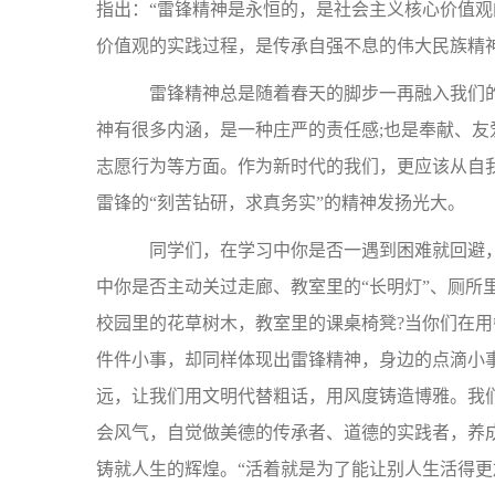
指出：“雷锋精神是永恒的，是社会主义核心价值观
价值观的实践过程，是传承自强不息的伟大民族精
雷锋精神总是随着春天的脚步一再融入我们的
神有很多内涵，是一种庄严的责任感;也是奉献、
志愿行为等方面。作为新时代的我们，更应该从自我
雷锋的“刻苦钻研，求真务实”的精神发扬光大。
同学们，在学习中你是否一遇到困难就回避，
中你是否主动关过走廊、教室里的“长明灯”、厕所
校园里的花草树木，教室里的课桌椅凳?当你们在用
件件小事，却同样体现出雷锋精神，身边的点滴小
远，让我们用文明代替粗话，用风度铸造博雅。我
会风气，自觉做美德的传承者、道德的实践者，养
铸就人生的辉煌。“活着就是为了能让别人生活得更