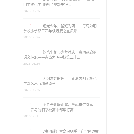
明学校小学部举行“迎端午”主…
2026/06/26
逐光少年，星耀为明——青岛为明
学校小学部三四年级月度之星风采
2026/06/26
妙笔生花书少年壮志，赛场逐鹿摘
语文桂冠——青岛为明学校第二十…
2026/06/26
闪闪发光的你——青岛为明学校小
学部艺术节精彩纷呈
2026/06/26
不负光阴磨羽翼，凝心奋进战高三
——青岛为明学校高中部举行高二…
2026/06/11
7金闪耀！青岛为明学子在全区运会