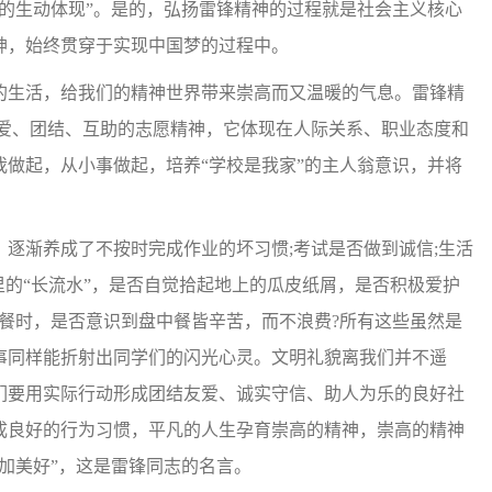
的生动体现”。是的，弘扬雷锋精神的过程就是社会主义核心
神，始终贯穿于实现中国梦的过程中。
生活，给我们的精神世界带来崇高而又温暖的气息。雷锋精
友爱、团结、互助的志愿精神，它体现在人际关系、职业态度和
做起，从小事做起，培养“学校是我家”的主人翁意识，并将
逐渐养成了不按时完成作业的坏习惯;考试是否做到诚信;生活
里的“长流水”，是否自觉拾起地上的瓜皮纸屑，是否积极爱护
餐时，是否意识到盘中餐皆辛苦，而不浪费?所有这些虽然是
事同样能折射出同学们的闪光心灵。文明礼貌离我们并不遥
们要用实际行动形成团结友爱、诚实守信、助人为乐的良好社
成良好的行为习惯，平凡的人生孕育崇高的精神，崇高的精神
加美好”，这是雷锋同志的名言。