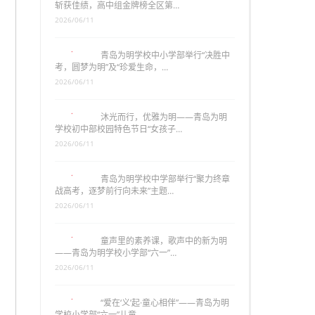
斩获佳绩，高中组金牌榜全区第…
2026/06/11
青岛为明学校中小学部举行“决胜中
考，圆梦为明”及“珍爱生命，…
2026/06/11
沐光而行，优雅为明——青岛为明
学校初中部校园特色节日“女孩子…
2026/06/11
青岛为明学校中学部举行“聚力终章
战高考，逐梦前行向未来”主题…
2026/06/11
童声里的素养课，歌声中的新为明
——青岛为明学校小学部“六一”…
2026/06/11
“爱在‘义’起·童心相伴”——青岛为明
学校小学部“六一”儿童…