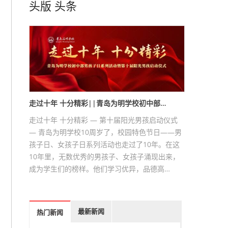
头版
头条
走过十年 十分精彩||青岛为明学校初中部…
走过十年 十分精彩 — 第十届阳光男孩启动仪式
— 青岛为明学校10周岁了，校园特色节日——男
孩子日、女孩子日系列活动也走过了10年。在这
10年里，无数优秀的男孩子、女孩子涌现出来，
成为学生们的榜样。他们学习优异，品德高…
最新新闻
热门新闻