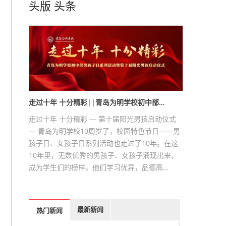
头版
头条
走过十年 十分精彩||青岛为明学校初中部…
走过十年 十分精彩 — 第十届阳光男孩启动仪式
— 青岛为明学校10周岁了，校园特色节日——男
孩子日、女孩子日系列活动也走过了10年。在这
10年里，无数优秀的男孩子、女孩子涌现出来，
成为学生们的榜样。他们学习优异，品德高…
最新新闻
热门新闻