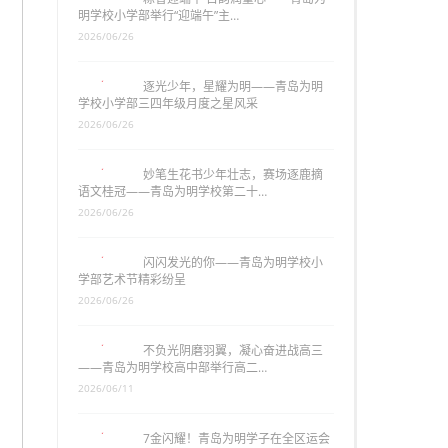
明学校小学部举行“迎端午”主…
2026/06/26
逐光少年，星耀为明——青岛为明
学校小学部三四年级月度之星风采
2026/06/26
妙笔生花书少年壮志，赛场逐鹿摘
语文桂冠——青岛为明学校第二十…
2026/06/26
闪闪发光的你——青岛为明学校小
学部艺术节精彩纷呈
2026/06/26
不负光阴磨羽翼，凝心奋进战高三
——青岛为明学校高中部举行高二…
2026/06/11
7金闪耀！青岛为明学子在全区运会