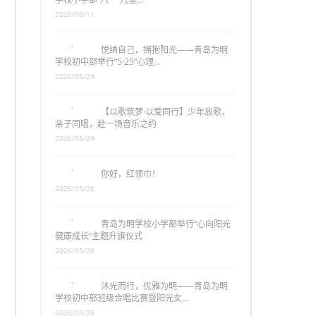
2026/06/11
悦纳自己，拥抱阳光——青岛为明
学校初中部举行“5·25”心理…
2026/05/29
【以歌筑梦·以爱同行】少年放歌，
亲子同唱，赴一场音乐之约
2026/05/29
你好，红领巾！
2026/05/28
青岛为明学校小学部举行“心向阳光
健康成长”主题升旗仪式
2026/05/28
沐光而行，优雅为明——青岛为明
学校初中部班级合唱比赛暨阳光女…
2026/05/28