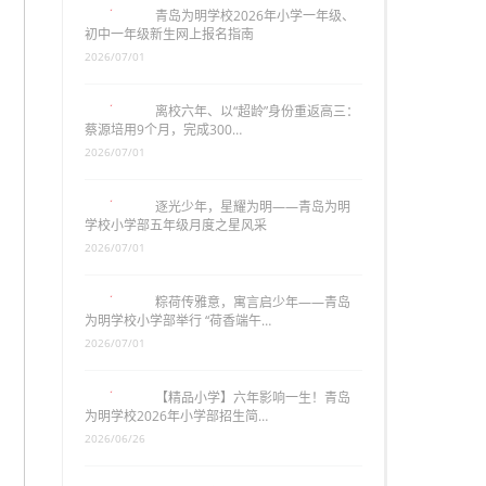
青岛为明学校2026年小学一年级、
初中一年级新生网上报名指南
2026/07/01
离校六年、以“超龄”身份重返高三：
蔡源培用9个月，完成300…
2026/07/01
逐光少年，星耀为明——青岛为明
学校小学部五年级月度之星风采
2026/07/01
粽荷传雅意，寓言启少年——青岛
为明学校小学部举行 “荷香端午…
2026/07/01
【精品小学】六年影响一生！青岛
为明学校2026年小学部招生简…
2026/06/26