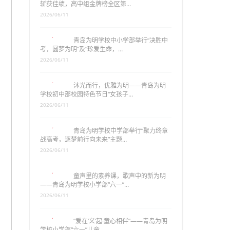
斩获佳绩，高中组金牌榜全区第…
2026/06/11
青岛为明学校中小学部举行“决胜中
考，圆梦为明”及“珍爱生命，…
2026/06/11
沐光而行，优雅为明——青岛为明
学校初中部校园特色节日“女孩子…
2026/06/11
青岛为明学校中学部举行“聚力终章
战高考，逐梦前行向未来”主题…
2026/06/11
童声里的素养课，歌声中的新为明
——青岛为明学校小学部“六一”…
2026/06/11
“爱在‘义’起·童心相伴”——青岛为明
学校小学部“六一”儿童…