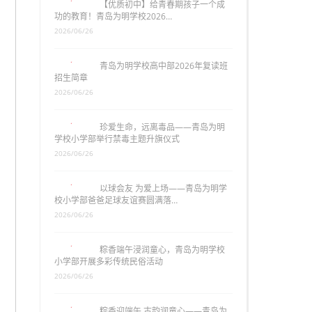
【优质初中】给青春期孩子一个成
功的教育！青岛为明学校2026…
2026/06/26
青岛为明学校高中部2026年复读班
招生简章
2026/06/26
珍爱生命，远离毒品——青岛为明
学校小学部举行禁毒主题升旗仪式
2026/06/26
以球会友 为爱上场——青岛为明学
校小学部爸爸足球友谊赛圆满落…
2026/06/26
粽香端午浸润童心，青岛为明学校
小学部开展多彩传统民俗活动
2026/06/26
粽香迎端午 古韵润童心——青岛为