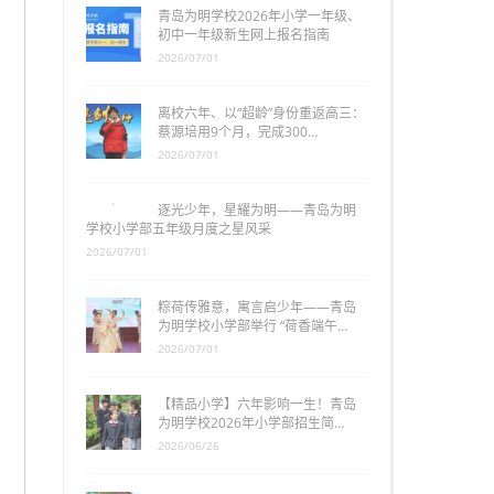
青岛为明学校2026年小学一年级、
初中一年级新生网上报名指南
2026/07/01
离校六年、以“超龄”身份重返高三：
蔡源培用9个月，完成300…
2026/07/01
逐光少年，星耀为明——青岛为明
学校小学部五年级月度之星风采
2026/07/01
粽荷传雅意，寓言启少年——青岛
为明学校小学部举行 “荷香端午…
2026/07/01
【精品小学】六年影响一生！青岛
为明学校2026年小学部招生简…
2026/06/26