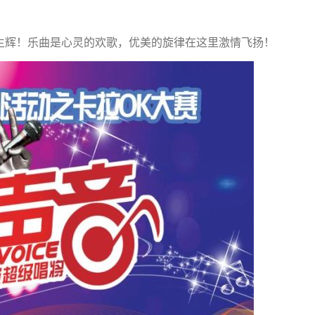
辉！乐曲是心灵的欢歌，优美的旋律在这里激情飞扬！