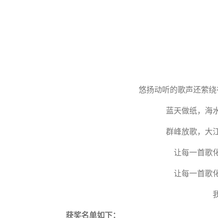
悠扬动听的歌声还萦绕
蓝天做纸，海水
群峰放歌，大江
让每一首歌化
让每一首歌化
我
获奖名单如下：