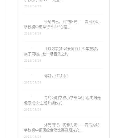
2026/06/11
悦纳自己，拥抱阳光——青岛为明
学校初中部举行“5·25”心理…
2026/05/29
【以歌筑梦·以爱同行】少年放歌，
亲子同唱，赴一场音乐之约
2026/05/29
你好，红领巾！
2026/05/28
青岛为明学校小学部举行“心向阳光
健康成长”主题升旗仪式
2026/05/28
沐光而行，优雅为明——青岛为明
学校初中部班级合唱比赛暨阳光女…