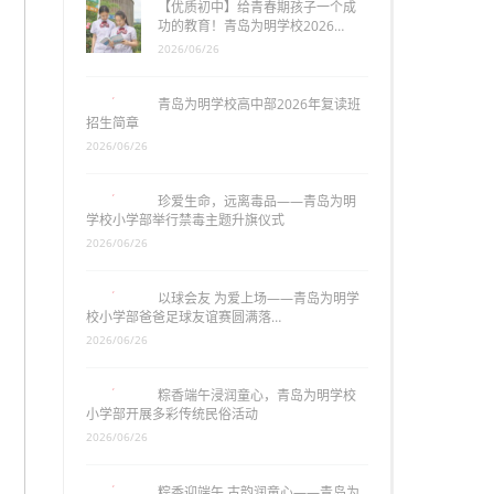
【优质初中】给青春期孩子一个成
功的教育！青岛为明学校2026…
2026/06/26
青岛为明学校高中部2026年复读班
招生简章
2026/06/26
珍爱生命，远离毒品——青岛为明
学校小学部举行禁毒主题升旗仪式
2026/06/26
以球会友 为爱上场——青岛为明学
校小学部爸爸足球友谊赛圆满落…
2026/06/26
粽香端午浸润童心，青岛为明学校
小学部开展多彩传统民俗活动
2026/06/26
粽香迎端午 古韵润童心——青岛为