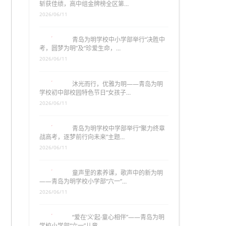
斩获佳绩，高中组金牌榜全区第…
2026/06/11
青岛为明学校中小学部举行“决胜中
考，圆梦为明”及“珍爱生命，…
2026/06/11
沐光而行，优雅为明——青岛为明
学校初中部校园特色节日“女孩子…
2026/06/11
青岛为明学校中学部举行“聚力终章
战高考，逐梦前行向未来”主题…
2026/06/11
童声里的素养课，歌声中的新为明
——青岛为明学校小学部“六一”…
2026/06/11
“爱在‘义’起·童心相伴”——青岛为明
学校小学部“六一”儿童…