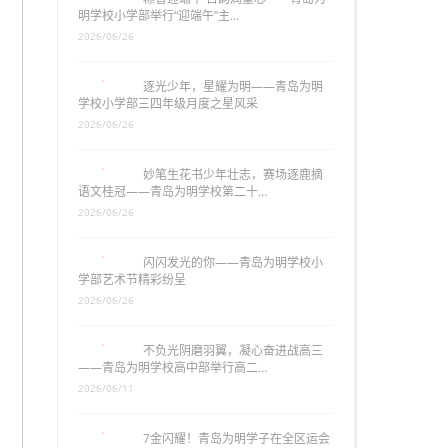
明学校小学部举行“迎端午”主…
2026/06/26
逐光少年，星耀为明——青岛为明
学校小学部三四年级月度之星风采
2026/06/26
妙笔生花书少年壮志，赛场逐鹿摘
语文桂冠——青岛为明学校第二十…
2026/06/26
闪闪发光的你——青岛为明学校小
学部艺术节精彩纷呈
2026/06/26
不负光阴磨羽翼，凝心奋进战高三
——青岛为明学校高中部举行高二…
2026/06/11
7金闪耀！青岛为明学子在全区运会