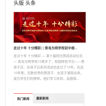
头版
头条
走过十年 十分精彩||青岛为明学校初中部…
走过十年 十分精彩 — 第十届阳光男孩启动仪式
— 青岛为明学校10周岁了，校园特色节日——男
孩子日、女孩子日系列活动也走过了10年。在这
10年里，无数优秀的男孩子、女孩子涌现出来，
成为学生们的榜样。他们学习优异，品德高…
最新新闻
热门新闻