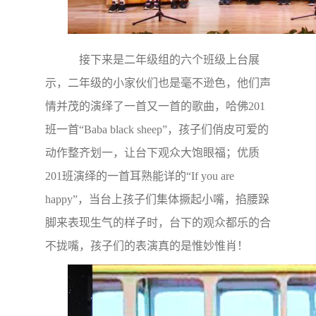
接下来是二年级组的六个班级上台展
示，二年级的小家伙们也是毫不逊色，他们声
情并茂的演绎了一首又一首的歌曲，哈佛201
班一首“Baba black sheep”，孩子们
俏皮
可爱
的
动作
整齐划一，让台下观众大饱眼福；优质
201班演绎的一首耳熟能详的“If you are
happy”，当台上孩子们集体撅起小嘴，掐腰跺
脚来表现生气的样子时，台下的观众都乐的合
不拢嘴，孩子们的表演真的是惟妙惟肖！