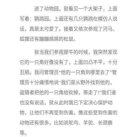
进了动物园，就看见一个大架子，上面
写着：鹦鹉园。上面还有几只鹦鹉在模仿人说
话，真是太可爱了。接着又依次参观了河马、
狐狸还有蹦蹦跳跳的松鼠。
就当我们参观犀牛的时候，我突然发现
它的一只角好像没有了，上面凹凸不平，十分
丑陋。我问管理员“他的一只角到哪里去了”管
理员十分痛惜地说“我们是从野外找到他的，
盗猎者把他的一只角给砍掉，帯走了!”我们谁
也没有说话，就从此时我已下定决心保护动
物，让他们不再受到伤害。像这些受到伤害的
动物还有很多，比如说鸵鸟、羊驼、长颈鹿
等。