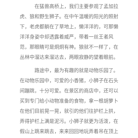
在猛兽高桥上，我们主要参观了孟加拉
虎、狼和野生狮子。在中午温暖的阳光的照射
下，老虎都躺在了草地上，懒洋洋的，可那懒
洋洋身姿中却透露着威严，带着一丝王者风
范，那眼睛可是炯炯有神。狼就不一样了，在
丛林中溜达来溜达去，两眼寂静的望着眼前。
路途中，最为有趣的就是动物乐园了。
在动物乐园中，可爱的小香猪，小狮子在石头
间蹦跳，十分可爱。在景区的商店中，还可以
买到专门给小动物准备的食物，拿一根胡萝卜
在他们目前晃一晃，就引的他们往护栏上拱，
弄得护栏上满是泥污。小狮子就更为活泼，在
假山上跳来跳去，来来回回地玩弄着吊在顶上