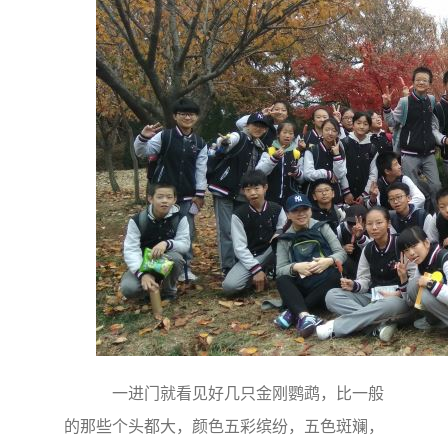
一进门就看见好几只金刚鹦鹉，比一般
的那些个头都大，颜色五彩缤纷，五色斑斓，