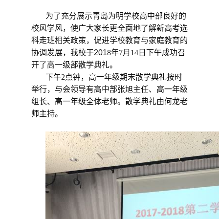
为了充分展示
青岛为明学校
高中部良好的
校风学风，使广大家长更全面地了解
新高考选
科走班相关政策
，促进学校教育与家庭教育的
协调发展，我校
于
201
8
年
7
月
14
日
下午
成功召
开了
高一级部散学典礼
。
下午
2
点钟，高一年级
期末
散学典礼按时
举行，与会领导有
高中部张旭主任
、
高一
年级
组长、
高一年级全体老师
。散学典礼由
何龙
老
师主持。