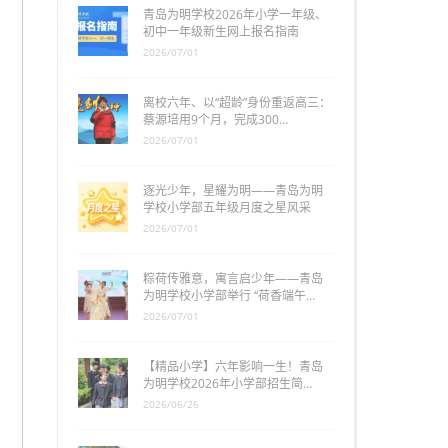
青岛为明学校2026年小学一年级、
初中一年级新生网上报名指南
2026/07/01
离校六年、以“超龄”身份重返高三：
蔡源培用9个月，完成300…
2026/07/01
逐光少年，星耀为明——青岛为明
学校小学部五年级月度之星风采
2026/07/01
粽荷传雅意，寓言启少年——青岛
为明学校小学部举行 “荷香端午…
2026/07/01
【精品小学】六年影响一生！青岛
为明学校2026年小学部招生简…
2026/06/26