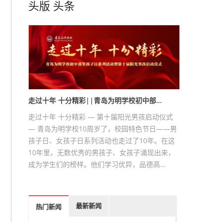
头版
头条
走过十年 十分精彩||青岛为明学校初中部…
走过十年 十分精彩 — 第十届阳光男孩启动仪式
— 青岛为明学校10周岁了，校园特色节日——男
孩子日、女孩子日系列活动也走过了10年。在这
10年里，无数优秀的男孩子、女孩子涌现出来，
成为学生们的榜样。他们学习优异，品德高…
最新新闻
热门新闻