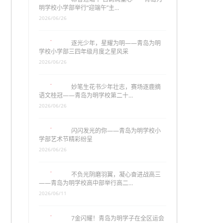
明学校小学部举行“迎端午”主…
2026/06/26
逐光少年，星耀为明——青岛为明
学校小学部三四年级月度之星风采
2026/06/26
妙笔生花书少年壮志，赛场逐鹿摘
语文桂冠——青岛为明学校第二十…
2026/06/26
闪闪发光的你——青岛为明学校小
学部艺术节精彩纷呈
2026/06/26
不负光阴磨羽翼，凝心奋进战高三
——青岛为明学校高中部举行高二…
2026/06/11
7金闪耀！青岛为明学子在全区运会