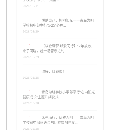
2026/06/11
悦纳自己，拥抱阳光——青岛为明
学校初中部举行“5·25”心理…
2026/05/29
【以歌筑梦·以爱同行】少年放歌，
亲子同唱，赴一场音乐之约
2026/05/29
你好，红领巾！
2026/05/28
青岛为明学校小学部举行“心向阳光
健康成长”主题升旗仪式
2026/05/28
沐光而行，优雅为明——青岛为明
学校初中部班级合唱比赛暨阳光女…