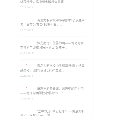
斩获佳绩，高中组金牌榜全区第…
2026/06/11
青岛为明学校中小学部举行“决胜中
考，圆梦为明”及“珍爱生命，…
2026/06/11
沐光而行，优雅为明——青岛为明
学校初中部校园特色节日“女孩子…
2026/06/11
青岛为明学校中学部举行“聚力终章
战高考，逐梦前行向未来”主题…
2026/06/11
童声里的素养课，歌声中的新为明
——青岛为明学校小学部“六一”…
2026/06/11
“爱在‘义’起·童心相伴”——青岛为明
学校小学部“六一”儿童…