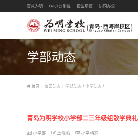
智慧为明
OA办公系统
招生填报
协同办公
学部动态
|
|
/
/
首页
校园动态
学部动态
小学动态
青岛为明学校小学部二三年级组散学典礼
小学部
王晓燕
小学动态