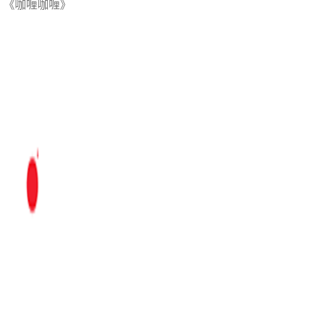
《咖喱咖喱》