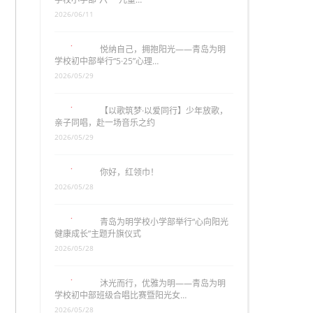
2026/06/11
悦纳自己，拥抱阳光——青岛为明
学校初中部举行“5·25”心理…
2026/05/29
【以歌筑梦·以爱同行】少年放歌，
亲子同唱，赴一场音乐之约
2026/05/29
你好，红领巾！
2026/05/28
青岛为明学校小学部举行“心向阳光
健康成长”主题升旗仪式
2026/05/28
沐光而行，优雅为明——青岛为明
学校初中部班级合唱比赛暨阳光女…
2026/05/28