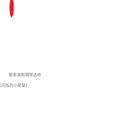
琴选修
《闪烁的小星星》