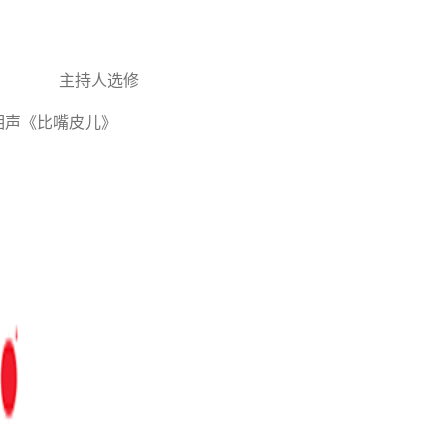
选修
相声《比嘴皮儿》