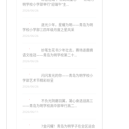
明学校小学部举行“迎端午”主…
2026/06/26
逐光少年，星耀为明——青岛为明
学校小学部三四年级月度之星风采
2026/06/26
妙笔生花书少年壮志，赛场逐鹿摘
语文桂冠——青岛为明学校第二十…
2026/06/26
闪闪发光的你——青岛为明学校小
学部艺术节精彩纷呈
2026/06/26
不负光阴磨羽翼，凝心奋进战高三
——青岛为明学校高中部举行高二…
2026/06/11
7金闪耀！青岛为明学子在全区运会