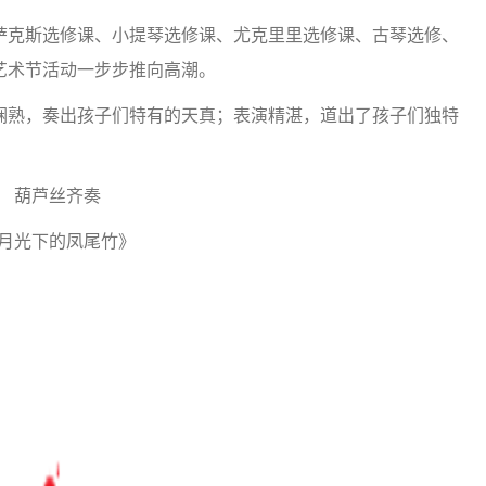
萨克斯选修课、小提琴选修课、尤克里里选修课、古琴选修、
艺术节活动一步步推向高潮。
娴熟，奏出孩子们特有的天真；表演精湛，道出了孩子们独特
葫芦丝齐奏
月光下的凤尾竹》