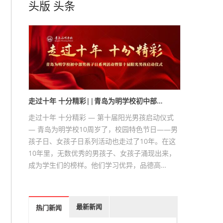
头版
头条
走过十年 十分精彩||青岛为明学校初中部…
走过十年 十分精彩 — 第十届阳光男孩启动仪式
— 青岛为明学校10周岁了，校园特色节日——男
孩子日、女孩子日系列活动也走过了10年。在这
10年里，无数优秀的男孩子、女孩子涌现出来，
成为学生们的榜样。他们学习优异，品德高…
最新新闻
热门新闻