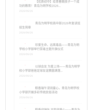
【优质初中】给青春期孩子一个成
功的教育！青岛为明学校2026…
2026/06/26
青岛为明学校高中部2026年复读班
招生简章
2026/06/26
珍爱生命，远离毒品——青岛为明
学校小学部举行禁毒主题升旗仪式
2026/06/26
以球会友 为爱上场——青岛为明学
校小学部爸爸足球友谊赛圆满落…
2026/06/26
粽香端午浸润童心，青岛为明学校
小学部开展多彩传统民俗活动
2026/06/26
粽香迎端午 古韵润童心——青岛为