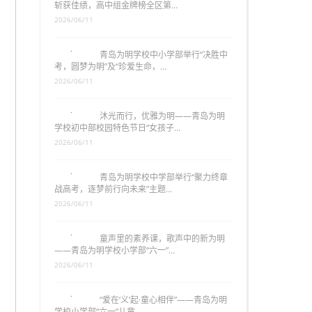
斩获佳绩，高中组金牌榜全区第…
2026/06/11
青岛为明学校中小学部举行“决胜中
考，圆梦为明”及“珍爱生命，…
2026/06/11
沐光而行，优雅为明——青岛为明
学校初中部校园特色节日“女孩子…
2026/06/11
青岛为明学校中学部举行“聚力终章
战高考，逐梦前行向未来”主题…
2026/06/11
童声里的素养课，歌声中的新为明
——青岛为明学校小学部“六一”…
2026/06/11
“爱在‘义’起·童心相伴”——青岛为明
学校小学部“六一”儿童…