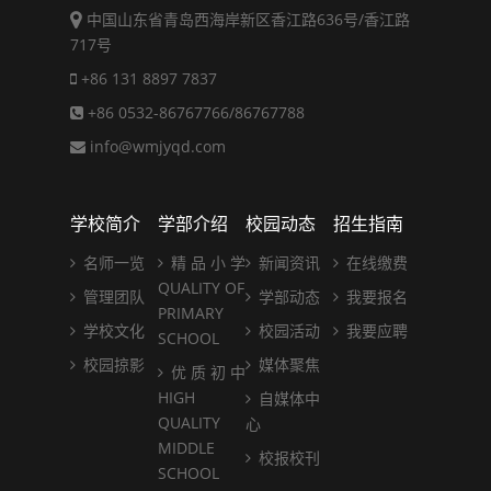
中国山东省青岛西海岸新区香江路636号/香江路
717号
+86 131 8897 7837
+86 0532-86767766/86767788
info@wmjyqd.com
学校简介
学部介绍
校园动态
招生指南
名师一览
精 品 小 学
新闻资讯
在线缴费
QUALITY OF
管理团队
学部动态
我要报名
PRIMARY
学校文化
校园活动
我要应聘
SCHOOL
校园掠影
媒体聚焦
优 质 初 中
HIGH
自媒体中
QUALITY
心
MIDDLE
校报校刊
SCHOOL