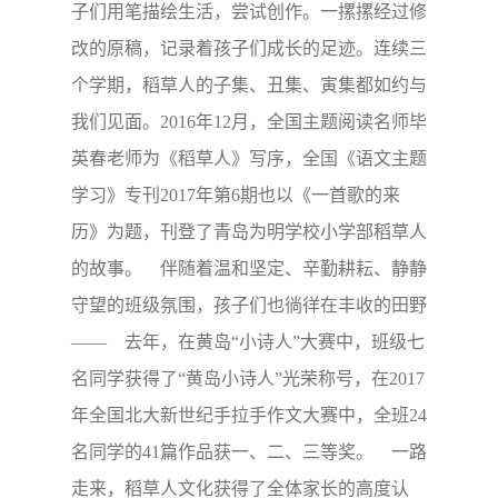
子们用笔描绘生活，尝试创作。一摞摞经过修
改的原稿，记录着孩子们成长的足迹。连续三
个学期，稻草人的子集、丑集、寅集都如约与
我们见面。2016年12月，全国主题阅读名师毕
英春老师为《稻草人》写序，全国《语文主题
学习》专刊2017年第6期也以《一首歌的来
历》为题，刊登了青岛为明学校小学部稻草人
的故事。 伴随着温和坚定、辛勤耕耘、静静
守望的班级氛围，孩子们也徜徉在丰收的田野
—— 去年，在黄岛“小诗人”大赛中，班级七
名同学获得了“黄岛小诗人”光荣称号，在2017
年全国北大新世纪手拉手作文大赛中，全班24
名同学的41篇作品获一、二、三等奖。 一路
走来，稻草人文化获得了全体家长的高度认