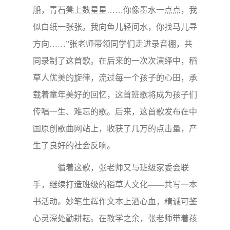
船，青石凳上数星星……你像墨水一点点，我
似白纸一张张。我向鱼儿轻问水，你找马儿寻
方向……”张老师带领同学们走进录音棚，共
同录制了这首歌。在后来的一次次演绎中，稻
草人优美的旋律，流过每一个孩子的心田，承
载着童年美好的回忆，这首班歌将成为孩子们
传唱一生、难忘的歌。后来，这首歌发布在中
国原创歌曲网站上，收获了几万的点击量，产
生了良好的社会反响。
循着这歌，张老师又与班级家委会联
手，继续打造班级的稻草人文化——共写一本
书活动。妙笔生辉作文本上洒心血，精诚可鉴
心灵深处勤耕耘。在教学之余，张老师带着孩