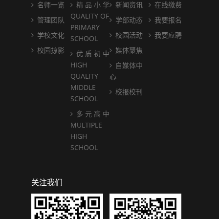
名师一览
精 品 小 学
新闻资讯
在线缴费
QUALITY OF
管理团队
学部动态
我要报名
PRIMARY
学校文化
校园活动
我要应聘
SCHOOL
校园掠影
媒体聚焦
优 质 初 中
HIGH
自媒体中
QUALITY
心
MIDDLE
校报校刊
SCHOOL
多 元 高 中
MULTIPLE
HIGH
SCHOOL
关注我们