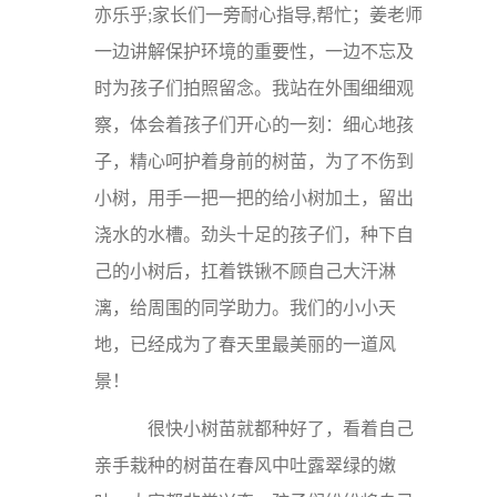
亦乐乎;家长们一旁耐心指导,帮忙；姜老师
一边讲解保护环境的重要性，一边不忘及
时为孩子们拍照留念。我站在外围细细观
察，体会着孩子们开心的一刻：细心地孩
子，精心呵护着身前的树苗，为了不伤到
小树，用手一把一把的给小树加土，留出
浇水的水槽。劲头十足的孩子们，种下自
己的小树后，扛着铁锹不顾自己大汗淋
漓，给周围的同学助力。我们的小小天
地，已经成为了春天里最美丽的一道风
景！
很快小树苗就都种好了，看着自己
亲手栽种的树苗在春风中吐露翠绿的嫩