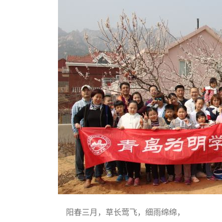
阳春三月，草长莺飞，细雨绵绵，