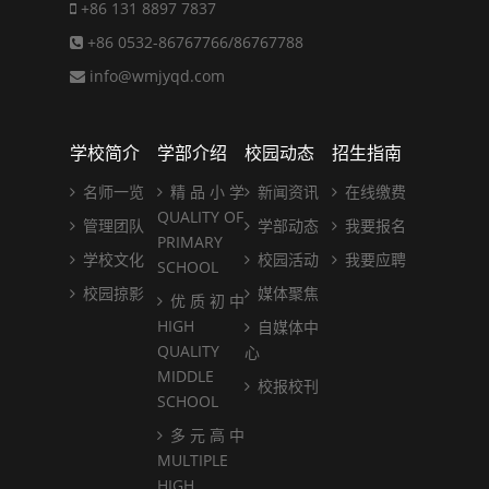
+86 131 8897 7837
+86 0532-86767766/86767788
info@wmjyqd.com
学校简介
学部介绍
校园动态
招生指南
名师一览
精 品 小 学
新闻资讯
在线缴费
QUALITY OF
管理团队
学部动态
我要报名
PRIMARY
学校文化
校园活动
我要应聘
SCHOOL
校园掠影
媒体聚焦
优 质 初 中
HIGH
自媒体中
QUALITY
心
MIDDLE
校报校刊
SCHOOL
多 元 高 中
MULTIPLE
HIGH