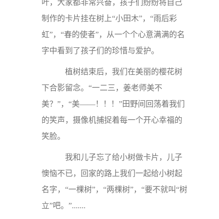
叶，大家都非常兴奋，孩子们纷纷将自己
制作的卡片挂在树上“小田木”，“雨后彩
虹”，“春的使者”，从一个个心意满满的名
字中看到了孩子们的珍惜与爱护。
植树结束后，我们在美丽的樱花树
下合影留念。“一二三，姜老师美不
美？”，“美——！！！”田野间回荡着我们
的笑声，摄像机捕捉着每一个开心幸福的
笑脸。
我和儿子忘了给小树做卡片，儿子
懊恼不已，回家的路上我们一起给小树起
名字，“一棵树”，“两棵树”，“要不就叫“树
立”吧。”.......