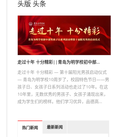
头版
头条
走过十年 十分精彩||青岛为明学校初中部…
走过十年 十分精彩 — 第十届阳光男孩启动仪式
— 青岛为明学校10周岁了，校园特色节日——男
孩子日、女孩子日系列活动也走过了10年。在这
10年里，无数优秀的男孩子、女孩子涌现出来，
成为学生们的榜样。他们学习优异，品德高…
最新新闻
热门新闻