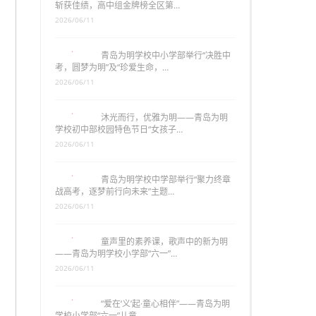
斩获佳绩，高中组金牌榜全区第…
2026/06/11
青岛为明学校中小学部举行“决胜中
考，圆梦为明”及“珍爱生命，…
2026/06/11
沐光而行，优雅为明——青岛为明
学校初中部校园特色节日“女孩子…
2026/06/11
青岛为明学校中学部举行“聚力终章
战高考，逐梦前行向未来”主题…
2026/06/11
童声里的素养课，歌声中的新为明
——青岛为明学校小学部“六一”…
2026/06/11
“爱在‘义’起·童心相伴”——青岛为明
学校小学部“六一”儿童…