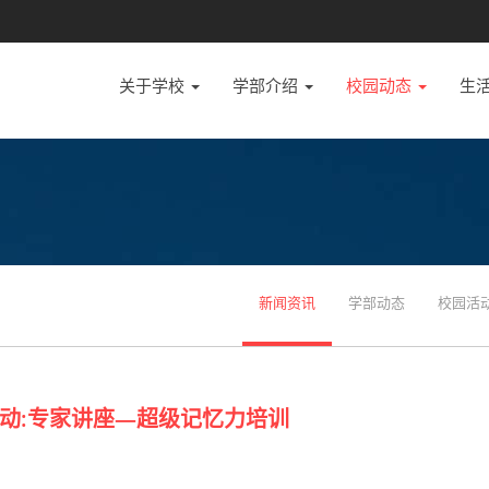
关于学校
学部介绍
校园动态
生
新闻资讯
学部动态
校园活
动:专家讲座—超级记忆力培训