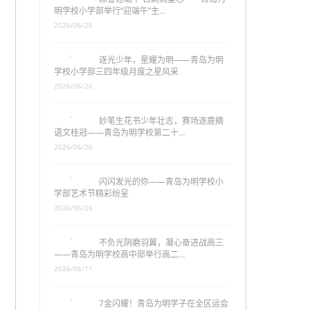
明学校小学部举行“迎端午”主…
2026/06/26
逐光少年，星耀为明——青岛为明
学校小学部三四年级月度之星风采
2026/06/26
妙笔生花书少年壮志，赛场逐鹿摘
语文桂冠——青岛为明学校第二十…
2026/06/26
闪闪发光的你——青岛为明学校小
学部艺术节精彩纷呈
2026/06/26
不负光阴磨羽翼，凝心奋进战高三
——青岛为明学校高中部举行高二…
2026/06/11
7金闪耀！青岛为明学子在全区运会