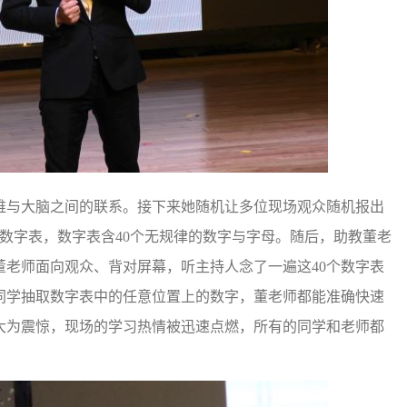
与大脑之间的联系。接下来她随机让多位现场观众随机报出
的数字表，数字表含40个无规律的数字与字母。随后，助教董老
老师面向观众、背对屏幕，听主持人念了一遍这40个数字表
同学抽取数字表中的任意位置上的数字，董老师都能准确快速
大为震惊，现场的学习热情被迅速点燃，所有的同学和老师都