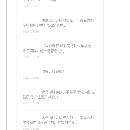
2026/06/11
悦纳自己，拥抱阳光——青岛为明
学校初中部举行“5·25”心理…
2026/05/29
【以歌筑梦·以爱同行】少年放歌，
亲子同唱，赴一场音乐之约
2026/05/29
你好，红领巾！
2026/05/28
青岛为明学校小学部举行“心向阳光
健康成长”主题升旗仪式
2026/05/28
沐光而行，优雅为明——青岛为明
学校初中部班级合唱比赛暨阳光女…