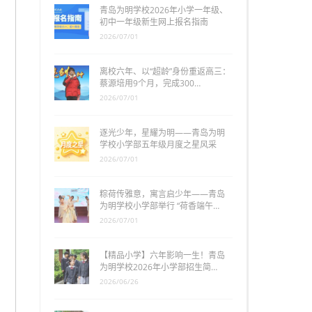
青岛为明学校2026年小学一年级、
初中一年级新生网上报名指南
2026/07/01
离校六年、以“超龄”身份重返高三：
蔡源培用9个月，完成300…
2026/07/01
逐光少年，星耀为明——青岛为明
学校小学部五年级月度之星风采
2026/07/01
粽荷传雅意，寓言启少年——青岛
为明学校小学部举行 “荷香端午…
2026/07/01
【精品小学】六年影响一生！青岛
为明学校2026年小学部招生简…
2026/06/26