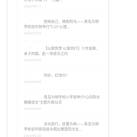
2026/06/11
悦纳自己，拥抱阳光——青岛为明
学校初中部举行“5·25”心理…
2026/05/29
【以歌筑梦·以爱同行】少年放歌，
亲子同唱，赴一场音乐之约
2026/05/29
你好，红领巾！
2026/05/28
青岛为明学校小学部举行“心向阳光
健康成长”主题升旗仪式
2026/05/28
沐光而行，优雅为明——青岛为明
学校初中部班级合唱比赛暨阳光女…
2026/05/28