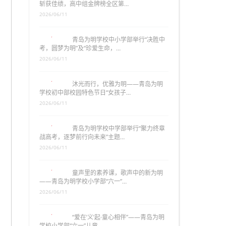
斩获佳绩，高中组金牌榜全区第…
2026/06/11
青岛为明学校中小学部举行“决胜中
考，圆梦为明”及“珍爱生命，…
2026/06/11
沐光而行，优雅为明——青岛为明
学校初中部校园特色节日“女孩子…
2026/06/11
青岛为明学校中学部举行“聚力终章
战高考，逐梦前行向未来”主题…
2026/06/11
童声里的素养课，歌声中的新为明
——青岛为明学校小学部“六一”…
2026/06/11
“爱在‘义’起·童心相伴”——青岛为明
学校小学部“六一”儿童…