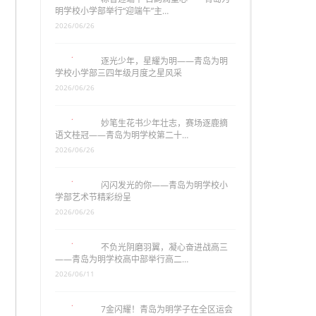
明学校小学部举行“迎端午”主…
2026/06/26
逐光少年，星耀为明——青岛为明
学校小学部三四年级月度之星风采
2026/06/26
妙笔生花书少年壮志，赛场逐鹿摘
语文桂冠——青岛为明学校第二十…
2026/06/26
闪闪发光的你——青岛为明学校小
学部艺术节精彩纷呈
2026/06/26
不负光阴磨羽翼，凝心奋进战高三
——青岛为明学校高中部举行高二…
2026/06/11
7金闪耀！青岛为明学子在全区运会