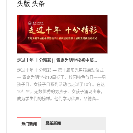
头版
头条
走过十年 十分精彩||青岛为明学校初中部…
走过十年 十分精彩 — 第十届阳光男孩启动仪式
— 青岛为明学校10周岁了，校园特色节日——男
孩子日、女孩子日系列活动也走过了10年。在这
10年里，无数优秀的男孩子、女孩子涌现出来，
成为学生们的榜样。他们学习优异，品德高…
最新新闻
热门新闻