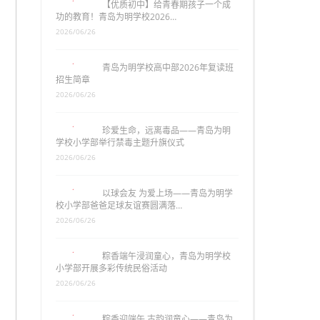
【优质初中】给青春期孩子一个成
功的教育！青岛为明学校2026…
2026/06/26
青岛为明学校高中部2026年复读班
招生简章
2026/06/26
珍爱生命，远离毒品——青岛为明
学校小学部举行禁毒主题升旗仪式
2026/06/26
以球会友 为爱上场——青岛为明学
校小学部爸爸足球友谊赛圆满落…
2026/06/26
粽香端午浸润童心，青岛为明学校
小学部开展多彩传统民俗活动
2026/06/26
粽香迎端午 古韵润童心——青岛为