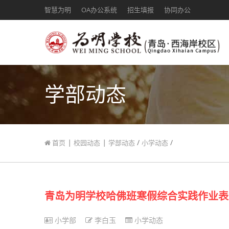
智慧为明
OA办公系统
招生填报
协同办公
学部动态
|
|
/
/
首页
校园动态
学部动态
小学动态
青岛为明学校哈佛班寒假综合实践作业表
小学部
李白玉
小学动态