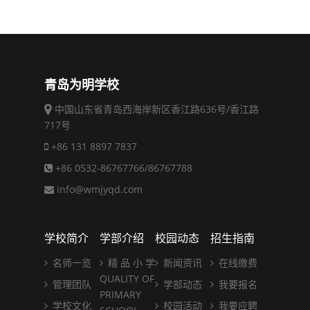
青岛为明学校
中国山东省青岛西海岸新区香江路636号/香江路
717号
+86 131 8897 7837
+86 0532-86767766/86767788
info@wmjyqd.com
学校简介
学部介绍
校园动态
招生指南
名师一览
精 品 小 学
新闻资讯
在线缴费
QUALITY OF
管理团队
学部动态
我要报名
PRIMARY
学校文化
校园活动
我要应聘