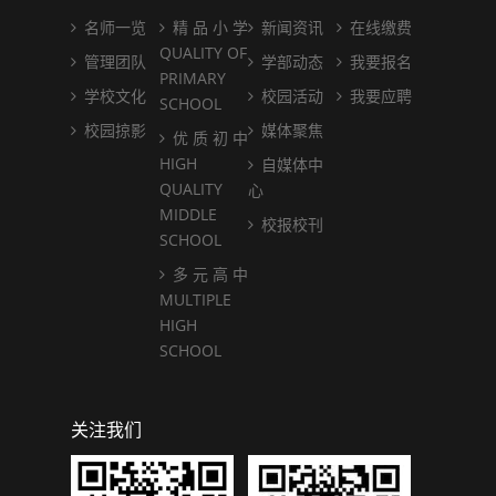
名师一览
精 品 小 学
新闻资讯
在线缴费
QUALITY OF
管理团队
学部动态
我要报名
PRIMARY
学校文化
校园活动
我要应聘
SCHOOL
校园掠影
媒体聚焦
优 质 初 中
HIGH
自媒体中
QUALITY
心
MIDDLE
校报校刊
SCHOOL
多 元 高 中
MULTIPLE
HIGH
SCHOOL
关注我们