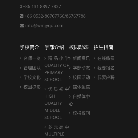
+86 131 8897 7837
+86 0532-86767766/86767788
info@wmjyqd.com
学校简介
学部介绍
校园动态
招生指南
名师一览
精 品 小 学
新闻资讯
在线缴费
QUALITY OF
管理团队
学部动态
我要报名
PRIMARY
学校文化
校园活动
我要应聘
SCHOOL
校园掠影
媒体聚焦
优 质 初 中
HIGH
自媒体中
QUALITY
心
MIDDLE
校报校刊
SCHOOL
多 元 高 中
MULTIPLE