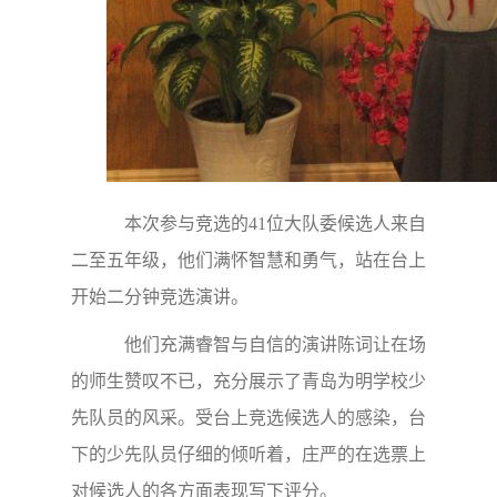
本次参与竞选的41位大队委候选人来自
二至五年级，他们满怀智慧和勇气，站在台上
开始二分钟竞选演讲。
他们充满睿智与自信的演讲陈词让在场
的师生赞叹不已，充分展示了青岛为明学校少
先队员的风采。受台上竞选候选人的感染，台
下的少先队员仔细的倾听着，庄严的在选票上
对候选人的各方面表现写下评分。