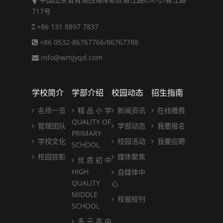
717号
+86 131 8897 7837
+86 0532-86767766/86767788
info@wmjyqd.com
学校简介
学部介绍
校园动态
招生指南
名师一览
精 品 小 学
新闻资讯
在线缴费
QUALITY OF
管理团队
学部动态
我要报名
PRIMARY
学校文化
校园活动
我要应聘
SCHOOL
校园掠影
媒体聚焦
优 质 初 中
HIGH
自媒体中
QUALITY
心
MIDDLE
校报校刊
SCHOOL
多 元 高 中