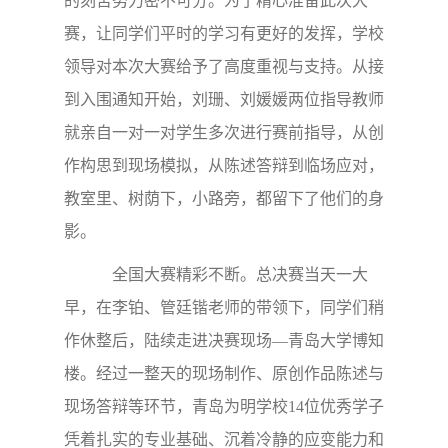
的刻苦努力密不可分。为了精心准备此次大
赛，让同学们平时的学习有更好的发挥，学校
领导对本次大赛给予了高度重视与支持。从接
到入围通知开始，刘珊、刘媛媛两位指导教师
就亲自一对一对学生多次进行赛前指导，从创
作构思到现场模拟，从陈述答辩到临场应对，
教室里、树荫下，小路旁，都留下了他们的身
影。
全国大赛精彩不断。总决赛当天一大
早，在李铂、管廷锴老师的带领下，同学们稍
作休整后，陆续走进决赛现场—青岛大学博知
楼。经过一整天的现场制作、原创作品陈述与
现场答辩等环节，青岛为明学校14位优秀学子
凭着扎实的专业基础、沉着冷静的应变能力和