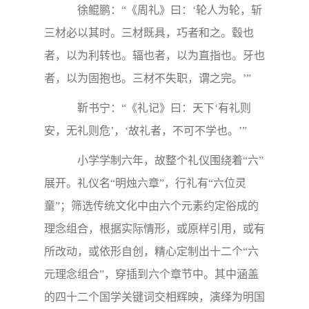
徐鲲鹏：“《周礼》曰：‘轮人为轮，斩
三材必以其时。三材既具，巧者和之。毂也
者，以为利转也。辐也者，以为直指也。牙也
者，以为固抱也。三材不失职，谓之完。’”
靳书宁：“《礼记》曰：天下‘有礼则
安，无礼则危’，‘故礼者，不可不学也。’”
小学学制六年，故整个礼仪围绕着“六”
展开。礼仪名“明烛六章”，行礼有“六位灵
童”；筛选传统文化中由六个元素约定俗成的
理念组合，根据实际情形，或原样引用，或有
所改动，或依形自创，精心定制出十二个“六
元理念组合”，穿插到六个章节中。其中涵盖
的四十二个国学关键词交相辉映，演绎为明国