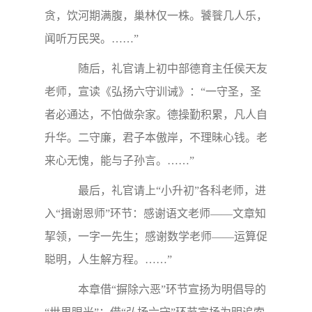
“中国灵魂”。
在《将军令》雄壮的音乐衬托下，礼官
请上了“小升初”年级主任宋小妍老师，宣读
《摒除六恶训诫》：“一除独，残贼不可忍，
独夫惧人本。万世开太平，民主是元神。二除
贪，饮河期满腹，巢林仅一株。饕餮几人乐，
闻听万民哭。……”
随后，礼官请上初中部德育主任侯天友
老师，宣读《弘扬六守训诫》：“一守圣，圣
者必通达，不怕做杂家。德操勤积累，凡人自
升华。二守廉，君子本傲岸，不理昧心钱。老
来心无愧，能与子孙言。……”
最后，礼官请上“小升初”各科老师，进