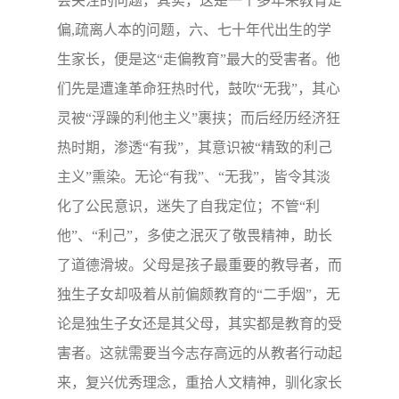
会关注的问题，其实，这是一个多年来教育走
偏,疏离人本的问题，六、七十年代出生的学
生家长，便是这“走偏教育”最大的受害者。他
们先是遭逢革命狂热时代，鼓吹“无我”，其心
灵被“浮躁的利他主义”裹挟；而后经历经济狂
热时期，渗透“有我”，其意识被“精致的利己
主义”熏染。无论“有我”、“无我”，皆令其淡
化了公民意识，迷失了自我定位；不管“利
他”、“利己”，多使之泯灭了敬畏精神，助长
了道德滑坡。父母是孩子最重要的教导者，而
独生子女却吸着从前偏颇教育的“二手烟”，无
论是独生子女还是其父母，其实都是教育的受
害者。这就需要当今志存高远的从教者行动起
来，复兴优秀理念，重拾人文精神，驯化家长