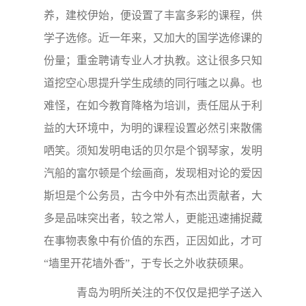
养，建校伊始，便设置了丰富多彩的课程，供
学子选修。近一年来，又加大的国学选修课的
份量；重金聘请专业人才执教。这让很多只知
道挖空心思提升学生成绩的同行嗤之以鼻。也
难怪，在如今教育降格为培训，责任屈从于利
益的大环境中，为明的课程设置必然引来散儒
哂笑。须知发明电话的贝尔是个钢琴家，发明
汽船的富尔顿是个绘画商，发现相对论的爱因
斯坦是个公务员，古今中外有杰出贡献者，大
多是品味突出者，较之常人，更能迅速捕捉藏
在事物表象中有价值的东西，正因如此，才可
“墙里开花墙外香”，于专长之外收获硕果。
青岛为明所关注的不仅仅是把学子送入