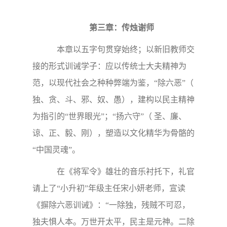
第三章：传烛谢师
本章以五字句贯穿始终；以新旧教师交
接的形式训诫学子：应以传统士大夫精神为
范，以现代社会之种种弊端为鉴，“除六恶”（
独、贪、斗、邪、奴、愚），建构以民主精神
为指引的“世界眼光”；“扬六守”（ 圣、廉、
谅、正、毅、刚），塑造以文化精华为骨骼的