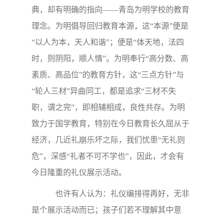
典，却有明确的指向——青岛为明学校的教育
理念。为明倡导回归教育本源，这“本源”便是
“以人为本，天人和谐”；便是“体天地，法四
时，则阴阳，顺人情”。为明奉行“高分数、高
素质、高品位”的教育方针，这“三点方针”与
“轮人三材”异曲同工，都是追求“三材不失
职，谓之完”，即相辅相成，良性共存。为明
致力于国学教育，特别在今日教育长久屈从于
经济，几近礼崩乐坏之际，我们忧患“无礼则
危”，深感“礼者不可不学也”，因此，才会有
今日隆重的礼仪展示活动。
也许有人认为：礼仪编排得再好，无非
是个展示活动而已；孩子们若不理解其中意