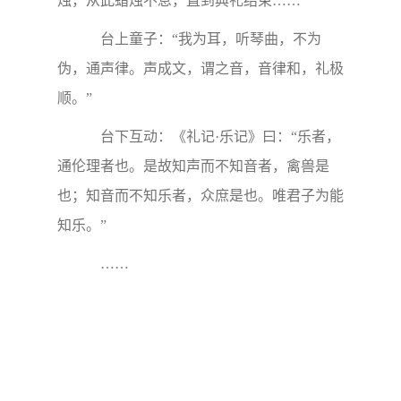
烛，从此蜡烛不息，直到典礼结束……
台上童子：“我为耳，听琴曲，不为
伪，通声律。声成文，谓之音，音律和，礼极
顺。”
台下互动：《礼记·乐记》曰：“乐者，
通伦理者也。是故知声而不知音者，禽兽是
也；知音而不知乐者，众庶是也。唯君子为能
知乐。”
……