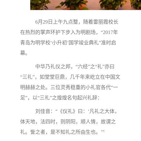
6月29日上午九点整，随着雷丽霞校长
在热烈的掌声环护下步入为明剧场，“2017年
青岛为明学校‘小升初’国学竣业典礼”准时启
幕。
中华乃礼仪之邦，“六经”之“礼”亦曰
“三礼”，如堂堂巨鼎，几千年来屹立在中国文
明赫赫之处。三位灵秀稳重的小礼官各代“一
足”，以“三礼”之煌煌名句起兴礼辞：
刘佳音：“《仪礼》曰：‘凡礼之大体，
体天地，法四时，则阴阳，顺人情，故谓之
礼。訾之者，是不知礼之所由生也。’”