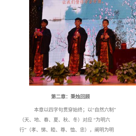
第二章：秉烛回顾
本章以四字句贯穿始终；以“自然六制”
（天、地、春、夏、秋、冬）对应 “为明六
行”（孝、悌、睦、尊、恤、忠），阐明为明