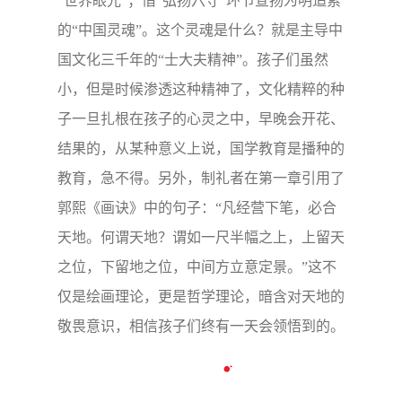
入“揖谢恩师”环节：感谢语文老师——文章知
挈领，一字一先生；感谢数学老师——运算促
聪明，人生解方程。……”
本章借“摒除六恶”环节宣扬为明倡导的
“世界眼光”；借“弘扬六守”环节宣扬为明追索
的“中国灵魂”。这个灵魂是什么？就是主导中
国文化三千年的“士大夫精神”。孩子们虽然
小，但是时候渗透这种精神了，文化精粹的种
子一旦扎根在孩子的心灵之中，早晚会开花、
结果的，从某种意义上说，国学教育是播种的
教育，急不得。另外，制礼者在第一章引用了
郭熙《画诀》中的句子：“凡经营下笔，必合
天地。何谓天地？谓如一尺半幅之上，上留天