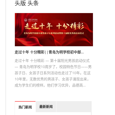
头版
头条
走过十年 十分精彩||青岛为明学校初中部…
走过十年 十分精彩 — 第十届阳光男孩启动仪式
— 青岛为明学校10周岁了，校园特色节日——男
孩子日、女孩子日系列活动也走过了10年。在这
10年里，无数优秀的男孩子、女孩子涌现出来，
成为学生们的榜样。他们学习优异，品德高…
最新新闻
热门新闻