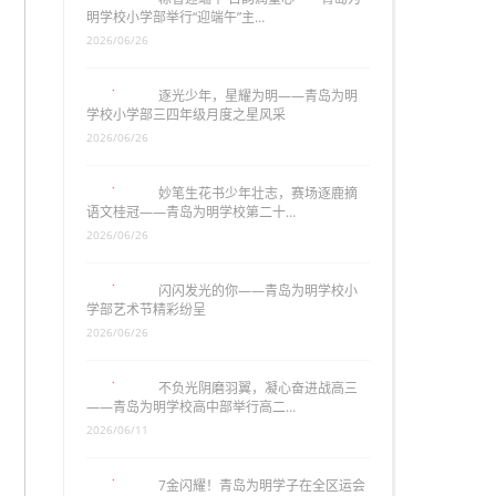
明学校小学部举行“迎端午”主…
2026/06/26
逐光少年，星耀为明——青岛为明
学校小学部三四年级月度之星风采
2026/06/26
妙笔生花书少年壮志，赛场逐鹿摘
语文桂冠——青岛为明学校第二十…
2026/06/26
闪闪发光的你——青岛为明学校小
学部艺术节精彩纷呈
2026/06/26
不负光阴磨羽翼，凝心奋进战高三
——青岛为明学校高中部举行高二…
2026/06/11
7金闪耀！青岛为明学子在全区运会