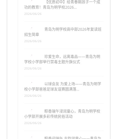
【优质初中】给青春期孩子一个成
功的教育！青岛为明学校2026…
2026/06/26
青岛为明学校高中部2026年复读班
招生简章
2026/06/26
珍爱生命，远离毒品——青岛为明
学校小学部举行禁毒主题升旗仪式
2026/06/26
以球会友 为爱上场——青岛为明学
校小学部爸爸足球友谊赛圆满落…
2026/06/26
粽香端午浸润童心，青岛为明学校
小学部开展多彩传统民俗活动
2026/06/26
粽香迎端午 古韵润童心——青岛为