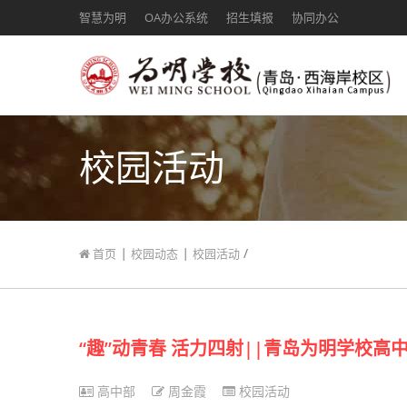
智慧为明
OA办公系统
招生填报
协同办公
校园活动
|
|
/
首页
校园动态
校园活动
“趣”动青春 活力四射||青岛为明学校
高中部
周金霞
校园活动