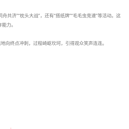
舟共济”“枕头大战”，还有“搭纸牌”“毛毛虫竞速”等活动。这
作能力。
跳地向终点冲刺，过程崎岖坎坷，引得观众笑声连连。