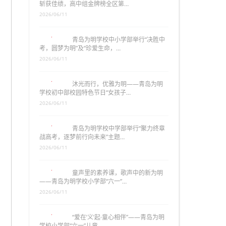
斩获佳绩，高中组金牌榜全区第…
2026/06/11
青岛为明学校中小学部举行“决胜中
考，圆梦为明”及“珍爱生命，…
2026/06/11
沐光而行，优雅为明——青岛为明
学校初中部校园特色节日“女孩子…
2026/06/11
青岛为明学校中学部举行“聚力终章
战高考，逐梦前行向未来”主题…
2026/06/11
童声里的素养课，歌声中的新为明
——青岛为明学校小学部“六一”…
2026/06/11
“爱在‘义’起·童心相伴”——青岛为明
学校小学部“六一”儿童…