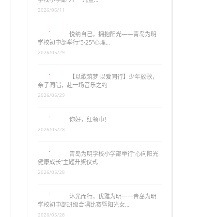
2026/06/11
悦纳自己，拥抱阳光——青岛为明
学校初中部举行“5·25”心理…
2026/05/29
【以歌筑梦·以爱同行】少年放歌，
亲子同唱，赴一场音乐之约
2026/05/29
你好，红领巾！
2026/05/28
青岛为明学校小学部举行“心向阳光
健康成长”主题升旗仪式
2026/05/28
沐光而行，优雅为明——青岛为明
学校初中部班级合唱比赛暨阳光女…
2026/05/28