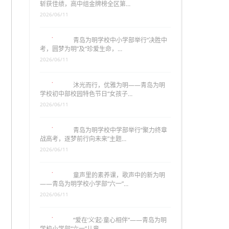
斩获佳绩，高中组金牌榜全区第…
2026/06/11
青岛为明学校中小学部举行“决胜中
考，圆梦为明”及“珍爱生命，…
2026/06/11
沐光而行，优雅为明——青岛为明
学校初中部校园特色节日“女孩子…
2026/06/11
青岛为明学校中学部举行“聚力终章
战高考，逐梦前行向未来”主题…
2026/06/11
童声里的素养课，歌声中的新为明
——青岛为明学校小学部“六一”…
2026/06/11
“爱在‘义’起·童心相伴”——青岛为明
学校小学部“六一”儿童…