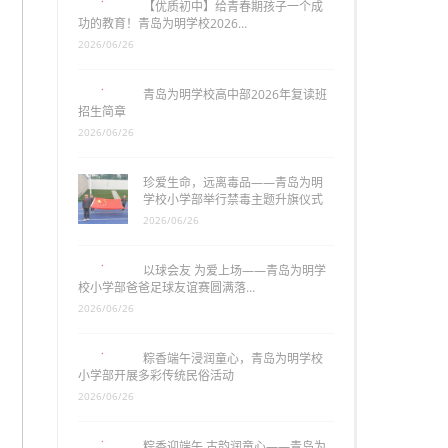
【优质初中】给青春期孩子一个成
功的教育！青岛为明学校2026…
2026/06/26
青岛为明学校高中部2026年复读班
招生简章
2026/06/26
珍爱生命，远离毒品——青岛为明
学校小学部举行禁毒主题升旗仪式
2026/06/26
以球会友 为爱上场——青岛为明学
校小学部爸爸足球友谊赛圆满落…
2026/06/26
粽香端午浸润童心，青岛为明学校
小学部开展多彩传统民俗活动
2026/06/26
粽香迎端午 古韵润童心——青岛为