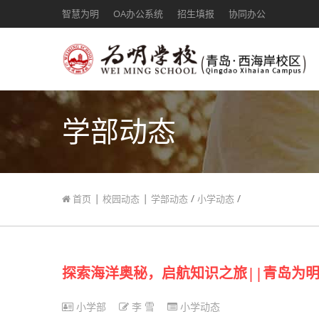
智慧为明
OA办公系统
招生填报
协同办公
学部动态
|
|
/
/
首页
校园动态
学部动态
小学动态
探索海洋奥秘，启航知识之旅||青岛为
小学部
李 雪
小学动态