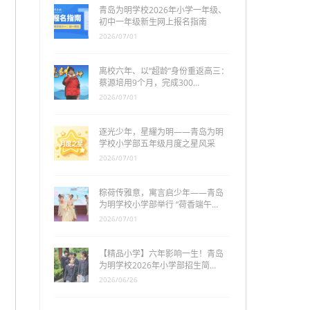
青岛为明学校2026年小学一年级、
初中一年级新生网上报名指南
2026/07/01
离校六年、以“超龄”身份重返高三：
蔡源培用9个月，完成300…
2026/07/01
逐光少年，星耀为明——青岛为明
学校小学部五年级月度之星风采
2026/07/01
粽荷传雅意，寓言启少年——青岛
为明学校小学部举行 “荷香端午…
2026/07/01
【精品小学】六年影响一生！青岛
为明学校2026年小学部招生简…
2026/06/26