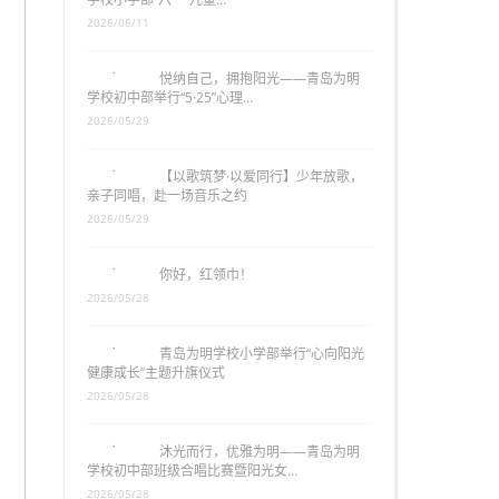
2026/06/11
悦纳自己，拥抱阳光——青岛为明
学校初中部举行“5·25”心理…
2026/05/29
【以歌筑梦·以爱同行】少年放歌，
亲子同唱，赴一场音乐之约
2026/05/29
你好，红领巾！
2026/05/28
青岛为明学校小学部举行“心向阳光
健康成长”主题升旗仪式
2026/05/28
沐光而行，优雅为明——青岛为明
学校初中部班级合唱比赛暨阳光女…