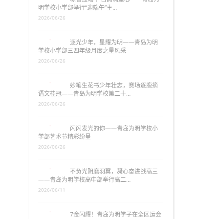
明学校小学部举行“迎端午”主…
2026/06/26
逐光少年，星耀为明——青岛为明
学校小学部三四年级月度之星风采
2026/06/26
妙笔生花书少年壮志，赛场逐鹿摘
语文桂冠——青岛为明学校第二十…
2026/06/26
闪闪发光的你——青岛为明学校小
学部艺术节精彩纷呈
2026/06/26
不负光阴磨羽翼，凝心奋进战高三
——青岛为明学校高中部举行高二…
2026/06/11
7金闪耀！青岛为明学子在全区运会