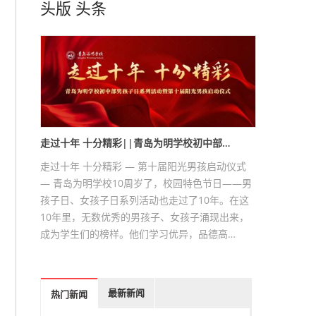
头版
头条
走过十年 十分精彩||青岛为明学校初中部…
走过十年 十分精彩 — 第十届阳光男孩启动仪式
— 青岛为明学校10周岁了，校园特色节日——男
孩子日、女孩子日系列活动也走过了10年。在这
10年里，无数优秀的男孩子、女孩子涌现出来，
成为学生们的榜样。他们学习优异，品德高…
最新新闻
热门新闻