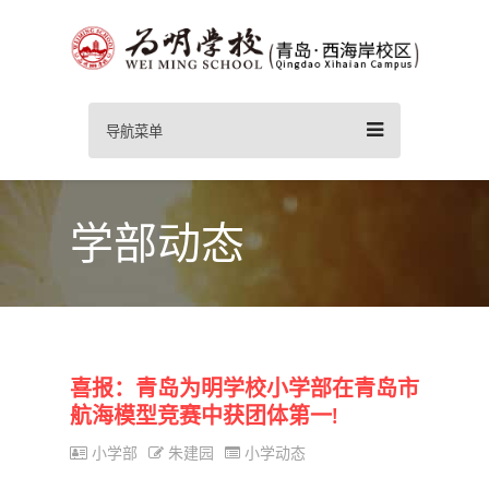
导航菜单
学部动态
喜报：青岛为明学校小学部在青岛市
航海模型竞赛中获团体第一!
小学部
朱建园
小学动态