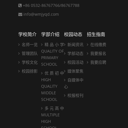
+86 0532-86767766/86767788
info@wmjyqd.com
学校简介
学部介绍
校园动态
招生指南
名师一览
精 品 小 学
新闻资讯
在线缴费
QUALITY OF
管理团队
学部动态
我要报名
PRIMARY
学校文化
校园活动
我要应聘
SCHOOL
校园掠影
媒体聚焦
优 质 初 中
HIGH
自媒体中
QUALITY
心
MIDDLE
校报校刊
SCHOOL
多 元 高 中
MULTIPLE
HIGH
SCHOOL