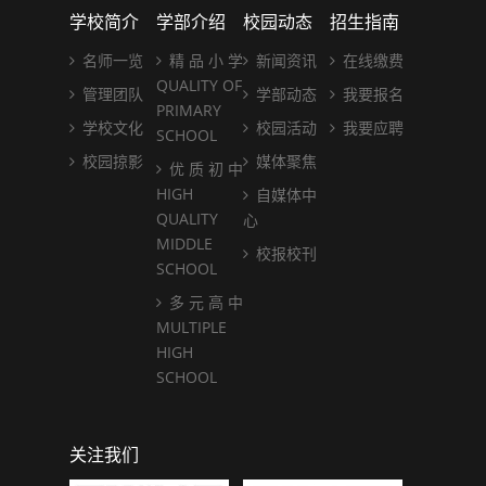
学校简介
学部介绍
校园动态
招生指南
名师一览
精 品 小 学
新闻资讯
在线缴费
QUALITY OF
管理团队
学部动态
我要报名
PRIMARY
学校文化
校园活动
我要应聘
SCHOOL
校园掠影
媒体聚焦
优 质 初 中
HIGH
自媒体中
QUALITY
心
MIDDLE
校报校刊
SCHOOL
多 元 高 中
MULTIPLE
HIGH
SCHOOL
关注我们