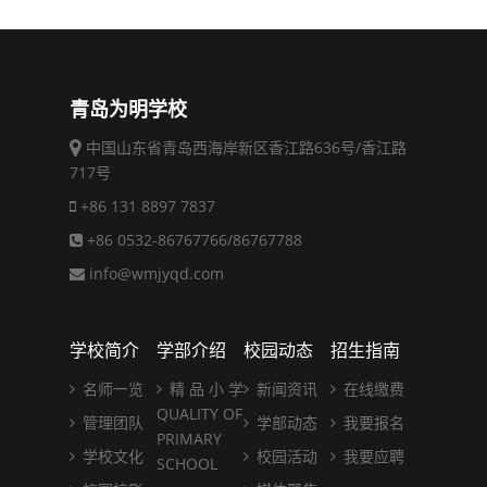
青岛为明学校
中国山东省青岛西海岸新区香江路636号/香江路
717号
+86 131 8897 7837
+86 0532-86767766/86767788
info@wmjyqd.com
学校简介
学部介绍
校园动态
招生指南
名师一览
精 品 小 学
新闻资讯
在线缴费
QUALITY OF
管理团队
学部动态
我要报名
PRIMARY
学校文化
校园活动
我要应聘
SCHOOL