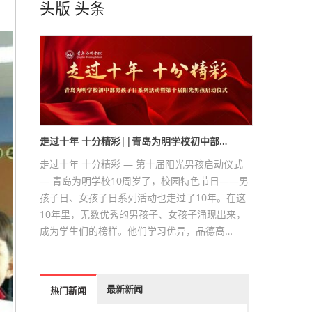
头版
头条
走过十年 十分精彩||青岛为明学校初中部…
走过十年 十分精彩 — 第十届阳光男孩启动仪式
— 青岛为明学校10周岁了，校园特色节日——男
孩子日、女孩子日系列活动也走过了10年。在这
10年里，无数优秀的男孩子、女孩子涌现出来，
成为学生们的榜样。他们学习优异，品德高…
最新新闻
热门新闻