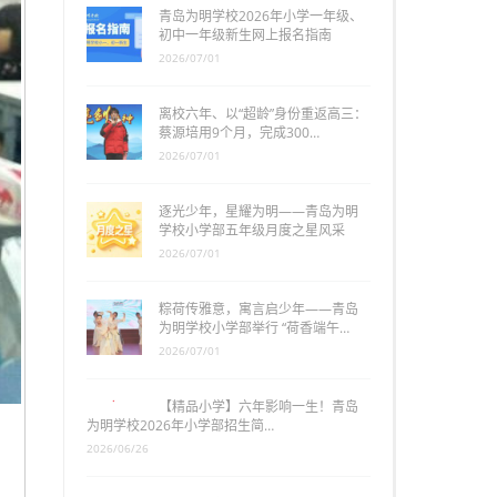
青岛为明学校2026年小学一年级、
初中一年级新生网上报名指南
2026/07/01
离校六年、以“超龄”身份重返高三：
蔡源培用9个月，完成300…
2026/07/01
逐光少年，星耀为明——青岛为明
学校小学部五年级月度之星风采
2026/07/01
粽荷传雅意，寓言启少年——青岛
为明学校小学部举行 “荷香端午…
2026/07/01
【精品小学】六年影响一生！青岛
为明学校2026年小学部招生简…
2026/06/26