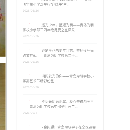
明学校小学部举行“迎端午”主…
2026/06/26
逐光少年，星耀为明——青岛为明
学校小学部三四年级月度之星风采
2026/06/26
妙笔生花书少年壮志，赛场逐鹿摘
语文桂冠——青岛为明学校第二十…
2026/06/26
闪闪发光的你——青岛为明学校小
学部艺术节精彩纷呈
2026/06/26
不负光阴磨羽翼，凝心奋进战高三
——青岛为明学校高中部举行高二…
2026/06/11
7金闪耀！青岛为明学子在全区运会