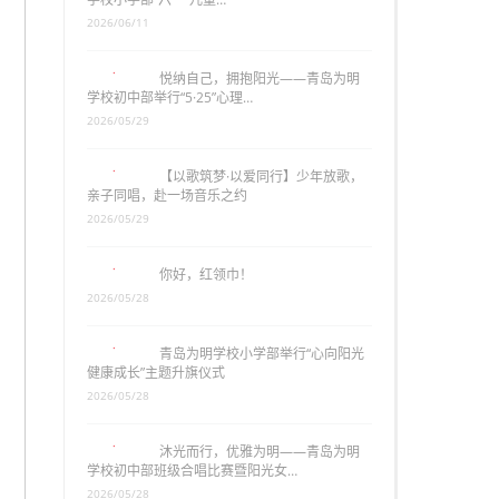
2026/06/11
悦纳自己，拥抱阳光——青岛为明
学校初中部举行“5·25”心理…
2026/05/29
【以歌筑梦·以爱同行】少年放歌，
亲子同唱，赴一场音乐之约
2026/05/29
你好，红领巾！
2026/05/28
青岛为明学校小学部举行“心向阳光
健康成长”主题升旗仪式
2026/05/28
沐光而行，优雅为明——青岛为明
学校初中部班级合唱比赛暨阳光女…