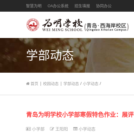
智慧为明
OA办公系统
招生填报
协同办公
学部动态
|
|
/
/
首页
校园动态
学部动态
小学动态
青岛为明学校小学部寒假特色作业：展评
小学部
王阳阳
小学动态