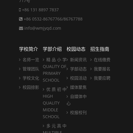
717号
+86 131 8897 7837
+86 0532-86767766/86767788
info@wmjyqd.com
学校简介
学部介绍
校园动态
招生指南
名师一览
精 品 小 学
新闻资讯
在线缴费
QUALITY OF
管理团队
学部动态
我要报名
PRIMARY
学校文化
校园活动
我要应聘
SCHOOL
校园掠影
媒体聚焦
优 质 初 中
HIGH
自媒体中
QUALITY
心
MIDDLE
校报校刊
SCHOOL
多 元 高 中
MULTIPLE