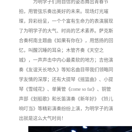
为明学子们用自信的姿态舞出青春节
拍，用管弦乐奏出美好的未来。现场灯光璀
璨，异彩纷呈，一个个富有生命力的表演展现
了为明学子的大气、时尚的艺术素养。萨克斯
合奏柯南主题曲《如果有你在》，用悠扬的回
忆，叫醒沉睡的耳朵；木管齐奏《天空之
城》，一声声击中内心最柔软的地方；吉他演
奏《友谊天长地久》等知名曲目带我们领略同
学友情的深厚；还有大提琴《摇篮曲》、小提
琴《雪绒花》、单簧管《come so far》、铜管
声部《划船歌》和长笛演奏《新年好》《铃儿
响叮当》等精彩演奏纷纷上演，为明学子的演
出就是这么大气时尚！