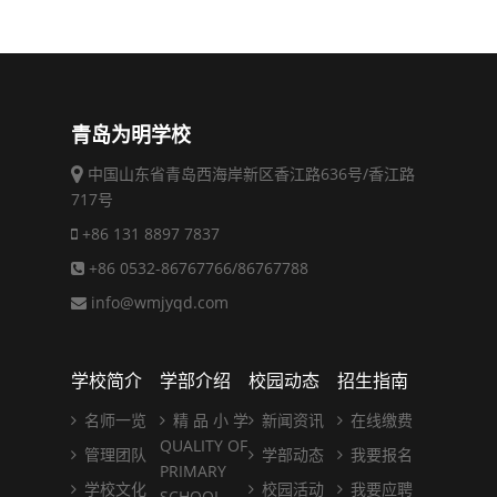
青岛为明学校
中国山东省青岛西海岸新区香江路636号/香江路
717号
+86 131 8897 7837
+86 0532-86767766/86767788
info@wmjyqd.com
学校简介
学部介绍
校园动态
招生指南
名师一览
精 品 小 学
新闻资讯
在线缴费
QUALITY OF
管理团队
学部动态
我要报名
PRIMARY
学校文化
校园活动
我要应聘
SCHOOL