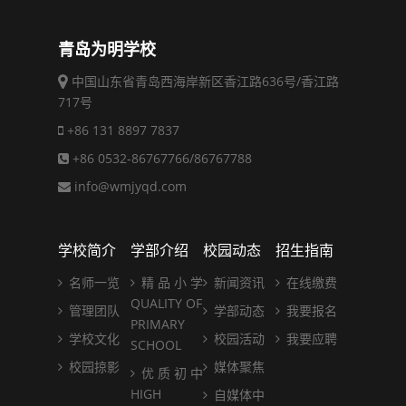
青岛为明学校
中国山东省青岛西海岸新区香江路636号/香江路
717号
+86 131 8897 7837
+86 0532-86767766/86767788
info@wmjyqd.com
学校简介
学部介绍
校园动态
招生指南
名师一览
精 品 小 学
新闻资讯
在线缴费
QUALITY OF
管理团队
学部动态
我要报名
PRIMARY
学校文化
校园活动
我要应聘
SCHOOL
校园掠影
媒体聚焦
优 质 初 中
HIGH
自媒体中