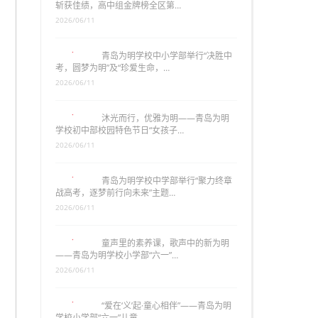
斩获佳绩，高中组金牌榜全区第…
2026/06/11
青岛为明学校中小学部举行“决胜中
考，圆梦为明”及“珍爱生命，…
2026/06/11
沐光而行，优雅为明——青岛为明
学校初中部校园特色节日“女孩子…
2026/06/11
青岛为明学校中学部举行“聚力终章
战高考，逐梦前行向未来”主题…
2026/06/11
童声里的素养课，歌声中的新为明
——青岛为明学校小学部“六一”…
2026/06/11
“爱在‘义’起·童心相伴”——青岛为明
学校小学部“六一”儿童…