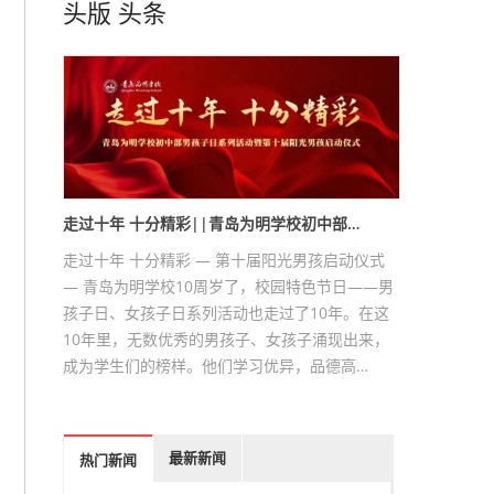
头版
头条
走过十年 十分精彩||青岛为明学校初中部…
走过十年 十分精彩 — 第十届阳光男孩启动仪式
— 青岛为明学校10周岁了，校园特色节日——男
孩子日、女孩子日系列活动也走过了10年。在这
10年里，无数优秀的男孩子、女孩子涌现出来，
成为学生们的榜样。他们学习优异，品德高…
最新新闻
热门新闻