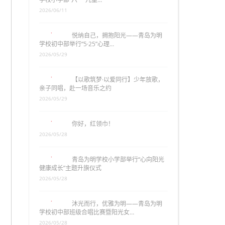
2026/06/11
悦纳自己，拥抱阳光——青岛为明
学校初中部举行“5·25”心理…
2026/05/29
【以歌筑梦·以爱同行】少年放歌，
亲子同唱，赴一场音乐之约
2026/05/29
你好，红领巾！
2026/05/28
青岛为明学校小学部举行“心向阳光
健康成长”主题升旗仪式
2026/05/28
沐光而行，优雅为明——青岛为明
学校初中部班级合唱比赛暨阳光女…
2026/05/28