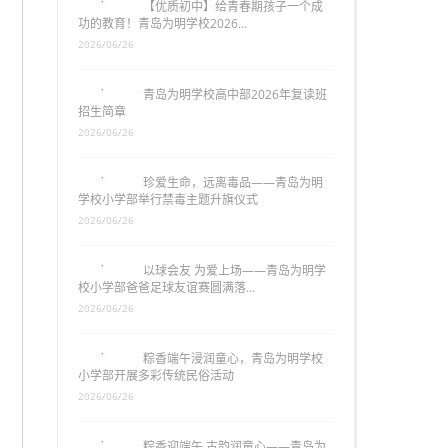
【优质初中】给青春期孩子一个成
功的教育！青岛为明学校2026…
2026/06/26
青岛为明学校高中部2026年复读班
招生简章
2026/06/26
珍爱生命，远离毒品——青岛为明
学校小学部举行禁毒主题升旗仪式
2026/06/26
以球会友 为爱上场——青岛为明学
校小学部爸爸足球友谊赛圆满落…
2026/06/26
粽香端午浸润童心，青岛为明学校
小学部开展多彩传统民俗活动
2026/06/26
粽香迎端午 古韵润童心——青岛为