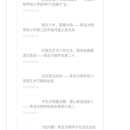
明学校小学部举行“迎端午”主…
2026/06/26
逐光少年，星耀为明——青岛为明
学校小学部三四年级月度之星风采
2026/06/26
妙笔生花书少年壮志，赛场逐鹿摘
语文桂冠——青岛为明学校第二十…
2026/06/26
闪闪发光的你——青岛为明学校小
学部艺术节精彩纷呈
2026/06/26
不负光阴磨羽翼，凝心奋进战高三
——青岛为明学校高中部举行高二…
2026/06/11
7金闪耀！青岛为明学子在全区运会