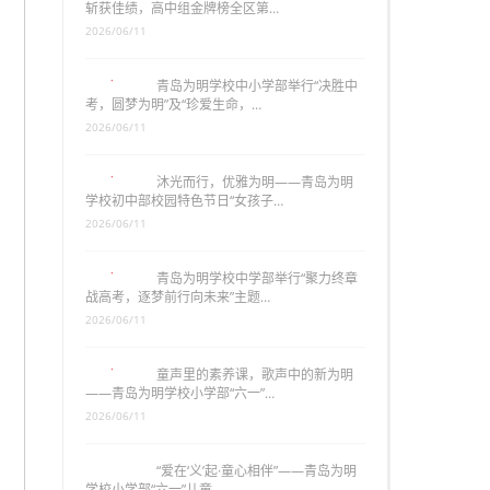
斩获佳绩，高中组金牌榜全区第…
2026/06/11
青岛为明学校中小学部举行“决胜中
考，圆梦为明”及“珍爱生命，…
2026/06/11
沐光而行，优雅为明——青岛为明
学校初中部校园特色节日“女孩子…
2026/06/11
青岛为明学校中学部举行“聚力终章
战高考，逐梦前行向未来”主题…
2026/06/11
童声里的素养课，歌声中的新为明
——青岛为明学校小学部“六一”…
2026/06/11
“爱在‘义’起·童心相伴”——青岛为明
学校小学部“六一”儿童…