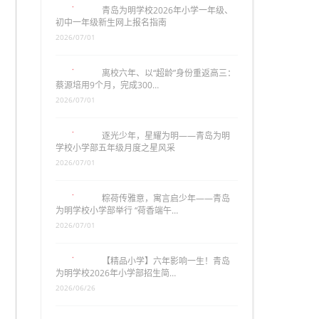
青岛为明学校2026年小学一年级、
初中一年级新生网上报名指南
2026/07/01
离校六年、以“超龄”身份重返高三：
蔡源培用9个月，完成300…
2026/07/01
逐光少年，星耀为明——青岛为明
学校小学部五年级月度之星风采
2026/07/01
粽荷传雅意，寓言启少年——青岛
为明学校小学部举行 “荷香端午…
2026/07/01
【精品小学】六年影响一生！青岛
为明学校2026年小学部招生简…
2026/06/26