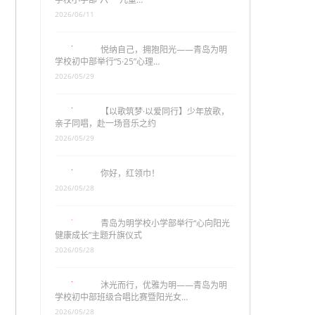
2026/06/11
悦纳自己，拥抱阳光——青岛为明
学校初中部举行“5·25”心理…
2026/05/29
【以歌筑梦·以爱同行】少年放歌，
亲子同唱，赴一场音乐之约
2026/05/29
你好，红领巾！
2026/05/28
青岛为明学校小学部举行“心向阳光
健康成长”主题升旗仪式
2026/05/28
沐光而行，优雅为明——青岛为明
学校初中部班级合唱比赛暨阳光女…
2026/05/28