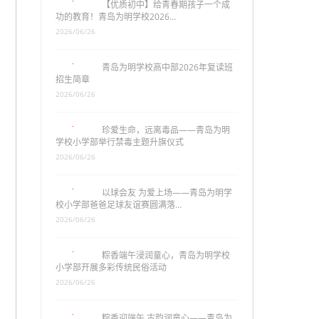
【优质初中】给青春期孩子一个成
功的教育！青岛为明学校2026…
2026/06/26
青岛为明学校高中部2026年复读班
招生简章
2026/06/26
珍爱生命，远离毒品——青岛为明
学校小学部举行禁毒主题升旗仪式
2026/06/26
以球会友 为爱上场——青岛为明学
校小学部爸爸足球友谊赛圆满落…
2026/06/26
粽香端午浸润童心，青岛为明学校
小学部开展多彩传统民俗活动
2026/06/26
粽香迎端午 古韵润童心——青岛为