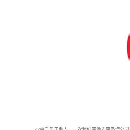
? ?启壬乐于助人。一次我们带他去唐岛湾公