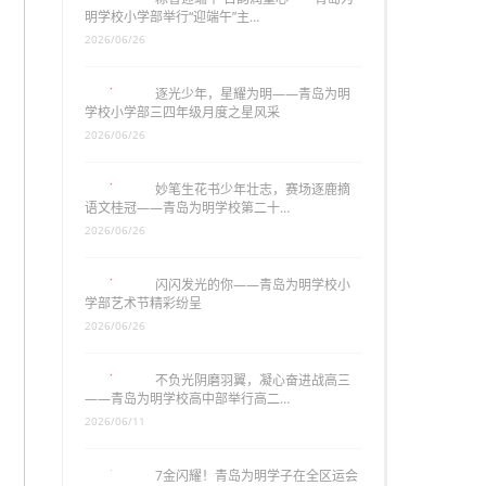
明学校小学部举行“迎端午”主…
2026/06/26
逐光少年，星耀为明——青岛为明
学校小学部三四年级月度之星风采
2026/06/26
妙笔生花书少年壮志，赛场逐鹿摘
语文桂冠——青岛为明学校第二十…
2026/06/26
闪闪发光的你——青岛为明学校小
学部艺术节精彩纷呈
2026/06/26
不负光阴磨羽翼，凝心奋进战高三
——青岛为明学校高中部举行高二…
2026/06/11
7金闪耀！青岛为明学子在全区运会