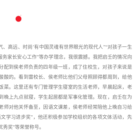
大气、高远、时尚’有中国灵魂有世界眼光的现代人”“对孩子一生
服务家长安心工作”等办学理念，我很震撼。我把启壬的情况向
分配到侯老师负责的四年级一班，成了住校生，对孩子来说是
酸酸的。看到雷校长、侯老师比他们父母照顾得都周到，给他
饭菜。这里还有专门管理学生寝室的生活老师，早晨起床，老
到晚上九点就寝，学生起居都是军事化管理。现在，启壬在为
老师对他关怀备至，因语文课差，侯老师经常陪他上晚自习给
语文学习进步奖”，他还积极参加学校组织的各项文体活动，先
惯优秀奖”等荣誉称号。