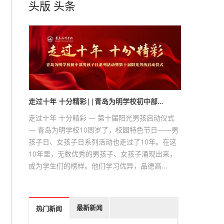
头版
头条
走过十年 十分精彩||青岛为明学校初中部…
走过十年 十分精彩 — 第十届阳光男孩启动仪式
— 青岛为明学校10周岁了，校园特色节日——男
孩子日、女孩子日系列活动也走过了10年。在这
10年里，无数优秀的男孩子、女孩子涌现出来，
成为学生们的榜样。他们学习优异，品德高…
最新新闻
热门新闻