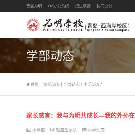
智慧为明
OA办公系统
招生填报
协同办公
学部动态
|
|
/
/
首页
校园动态
学部动态
小学动态
家长感言：我与为明共成长—我的外孙在“
小学部
赵启壬家长
小学动态