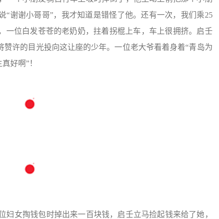
“谢谢小哥哥”，我才知道是错怪了他。还有一次，我们乘25
，一位白发苍苍的老奶奶，拄着拐棍上车，车上很拥挤。启壬
将赞许的目光投向这让座的少年。一位老大爷看着身着“青岛为
生真好啊”！
一位妇女掏钱包时掉出来一百块钱，启壬立马捡起钱来给了她，