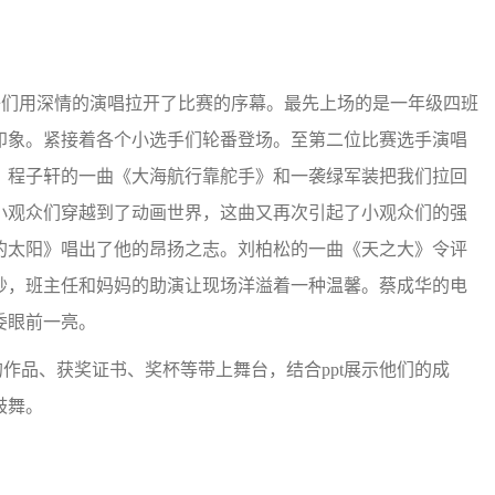
子们用深情的演唱拉开了比赛的序幕。最先上场的是一年级四班
印象。紧接着各个小选手们轮番登场。至第二位比赛选手演唱
。程子轩的一曲《大海航行靠舵手》和一袭绿军装把我们拉回
小观众们穿越到了动画世界，这曲又再次引起了小观众们的强
的太阳》唱出了他的昂扬之志。刘柏松的一曲《天之大》令评
妙，班主任和妈妈的助演让现场洋溢着一种温馨。蔡成华的电
委眼前一亮。
品、获奖证书、奖杯等带上舞台，结合ppt展示他们的成
鼓舞。