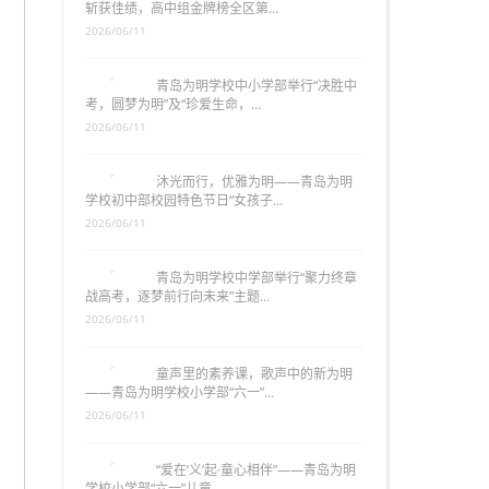
斩获佳绩，高中组金牌榜全区第…
2026/06/11
青岛为明学校中小学部举行“决胜中
考，圆梦为明”及“珍爱生命，…
2026/06/11
沐光而行，优雅为明——青岛为明
学校初中部校园特色节日“女孩子…
2026/06/11
青岛为明学校中学部举行“聚力终章
战高考，逐梦前行向未来”主题…
2026/06/11
童声里的素养课，歌声中的新为明
——青岛为明学校小学部“六一”…
2026/06/11
“爱在‘义’起·童心相伴”——青岛为明
学校小学部“六一”儿童…