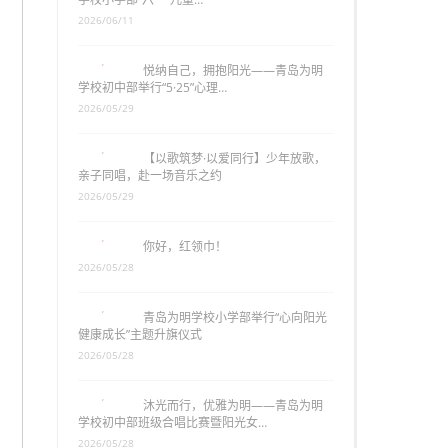
2026/06/11
悦纳自己，拥抱阳光——青岛为明
学校初中部举行“5·25”心理…
2026/05/29
【以歌筑梦·以爱同行】少年放歌，
亲子同唱，赴一场音乐之约
2026/05/29
你好，红领巾！
2026/05/28
青岛为明学校小学部举行“心向阳光
健康成长”主题升旗仪式
2026/05/28
沐光而行，优雅为明——青岛为明
学校初中部班级合唱比赛暨阳光女…