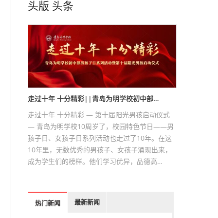
头版
头条
走过十年 十分精彩||青岛为明学校初中部…
走过十年 十分精彩 — 第十届阳光男孩启动仪式
— 青岛为明学校10周岁了，校园特色节日——男
孩子日、女孩子日系列活动也走过了10年。在这
10年里，无数优秀的男孩子、女孩子涌现出来，
成为学生们的榜样。他们学习优异，品德高…
最新新闻
热门新闻