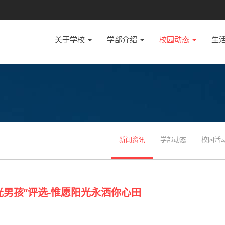
关于学校
学部介绍
校园动态
生
新闻资讯
学部动态
校园活
男孩”评选-惟愿阳光永洒你心田