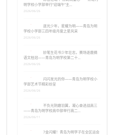
明学校小学部举行“迎端午”主…
2026/06/26
逐光少年，星耀为明——青岛为明
学校小学部三四年级月度之星风采
2026/06/26
妙笔生花书少年壮志，赛场逐鹿摘
语文桂冠——青岛为明学校第二十…
2026/06/26
闪闪发光的你——青岛为明学校小
学部艺术节精彩纷呈
2026/06/26
不负光阴磨羽翼，凝心奋进战高三
——青岛为明学校高中部举行高二…
2026/06/11
7金闪耀！青岛为明学子在全区运会