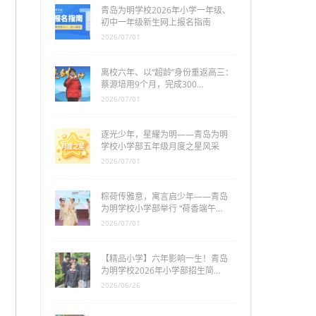
青岛为明学校2026年小学一年级、
初中一年级新生网上报名指南
2026/07/01
离校六年、以“超龄”身份重返高三：
蔡源培用9个月，完成300…
2026/07/01
逐光少年，星耀为明——青岛为明
学校小学部五年级月度之星风采
2026/07/01
粽荷传雅意，寓言启少年——青岛
为明学校小学部举行 “荷香端午…
2026/07/01
【精品小学】六年影响一生！青岛
为明学校2026年小学部招生简…
2026/06/26