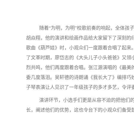
随着“为明，为明”校歌前奏的响起，全体孩
胡焱翔，他的演讲和绘画作品给大家留下了深刻的
歌曲《葫芦娃》时，小观众们一度跟着合唱了起来
了文革时期，廖岱志的《大头儿子小头爸爸》又领
烈共鸣，他们再度跟着合唱。张江源演唱的《最美
委几度落泪。吴轩德的诗朗诵《我长大了》编排巧
子琴表演让人见识了一年级孩子的多才多艺，令评
演讲环节，小选手们更是从容不迫的把他们的作
长，阐述他们的优势，这也令台下的小观众们备受