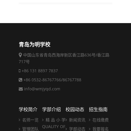
青岛为明学校
中国山东省青岛西海岸新区香江路636号/香江路
717号
+86 131 8897 7837
+86 0532-86767766/86767788
info@wmjyqd.com
学校简介
学部介绍
校园动态
招生指南
名师一览
精 品 小 学
新闻资讯
在线缴费
QUALITY OF
管理团队
学部动态
我要报名