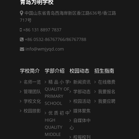
青岛为明学校
中国山东省青岛西海岸新区香江路636号/香江路
717号
+86 131 8897 7837
+86 0532-86767766/86767788
info@wmjyqd.com
学校简介
学部介绍
校园动态
招生指南
名师一览
精 品 小 学
新闻资讯
在线缴费
QUALITY OF
管理团队
学部动态
我要报名
PRIMARY
学校文化
校园活动
我要应聘
SCHOOL
校园掠影
媒体聚焦
优 质 初 中
HIGH
自媒体中
QUALITY
心
MIDDLE
校报校刊