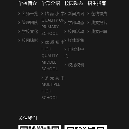
学校简介
学部介绍
校园动态
招生指南
名师一览
精 品 小 学
新闻资讯
在线缴费
QUALITY OF
管理团队
学部动态
我要报名
PRIMARY
学校文化
校园活动
我要应聘
SCHOOL
校园掠影
媒体聚焦
优 质 初 中
HIGH
自媒体中
QUALITY
心
MIDDLE
校报校刊
SCHOOL
多 元 高 中
MULTIPLE
HIGH
SCHOOL
关注我们