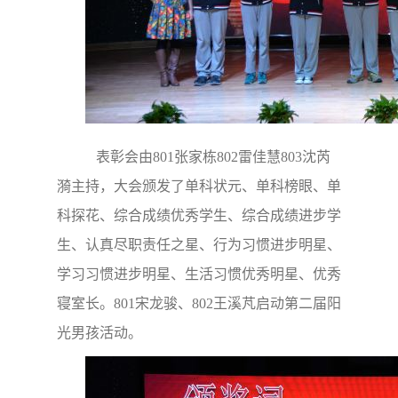
表彰会由801张家栋802雷佳慧803沈芮
漪主持，大会颁发了单科状元、单科榜眼、单
科探花、综合成绩优秀学生、综合成绩进步学
生、认真尽职责任之星、行为习惯进步明星、
学习习惯进步明星、生活习惯优秀明星、优秀
寝室长。801宋龙骏、802王溪芃启动第二届阳
光男孩活动。