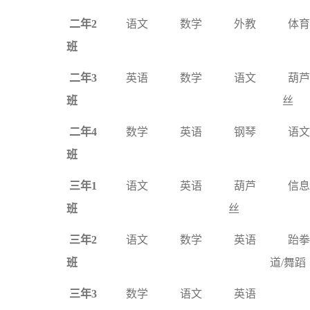
二年2
语文
数学
外教
体育
班
二年3
英语
数学
语文
葫芦
班
丝
二年4
数学
英语
钢琴
语文
班
三年1
语文
英语
葫芦
信息
班
丝
三年2
语文
数学
英语
跆拳
班
道/舞蹈
三年3
数学
语文
英语