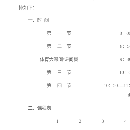
排如下：
一、时 间
第 一 节
8：00
第 二 节
8：50
体育大课间\课间餐
9：30
第 三 节
10：0
第 四 节
10：50---
二、课程表
1
2
3
4