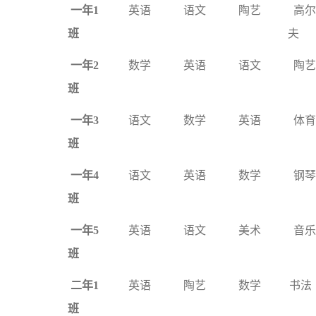
一年1
英语
语文
陶艺
高尔
班
夫
一年2
数学
英语
语文
陶艺
班
一年3
语文
数学
英语
体育
班
一年4
语文
英语
数学
钢琴
班
一年5
英语
语文
美术
音乐
班
二年1
英语
陶艺
数学
书法
班