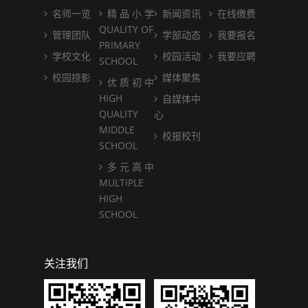
名师一览
精 品 小 学
新闻资讯
在线缴费
QUALITY OF
管理团队
学部动态
我要报名
PRIMARY
学校文化
校园活动
我要应聘
SCHOOL
校园掠影
媒体聚焦
优 质 初 中
HIGH
自媒体中
QUALITY
心
MIDDLE
校报校刊
SCHOOL
多 元 高 中
MULTIPLE
HIGH
SCHOOL
关注我们