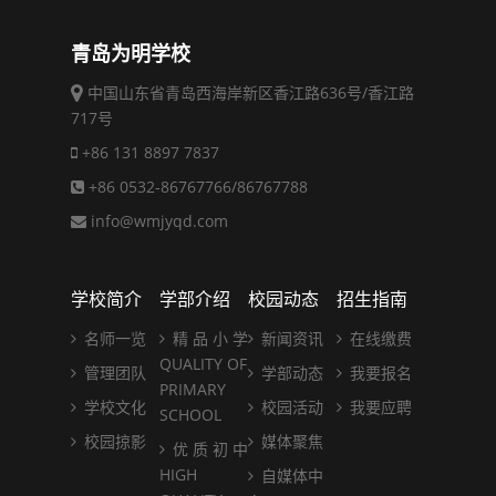
青岛为明学校
中国山东省青岛西海岸新区香江路636号/香江路
717号
+86 131 8897 7837
+86 0532-86767766/86767788
info@wmjyqd.com
学校简介
学部介绍
校园动态
招生指南
名师一览
精 品 小 学
新闻资讯
在线缴费
QUALITY OF
管理团队
学部动态
我要报名
PRIMARY
学校文化
校园活动
我要应聘
SCHOOL
校园掠影
媒体聚焦
优 质 初 中
HIGH
自媒体中