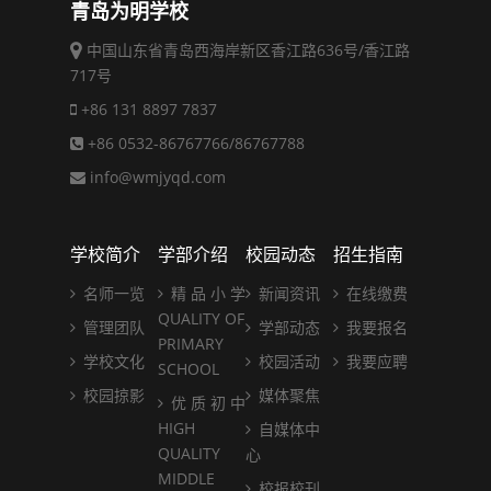
青岛为明学校
中国山东省青岛西海岸新区香江路636号/香江路
717号
+86 131 8897 7837
+86 0532-86767766/86767788
info@wmjyqd.com
学校简介
学部介绍
校园动态
招生指南
名师一览
精 品 小 学
新闻资讯
在线缴费
QUALITY OF
管理团队
学部动态
我要报名
PRIMARY
学校文化
校园活动
我要应聘
SCHOOL
校园掠影
媒体聚焦
优 质 初 中
HIGH
自媒体中
QUALITY
心
MIDDLE
校报校刊