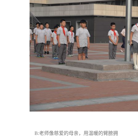
B:老师像慈爱的母亲，用温暖的臂膀拥