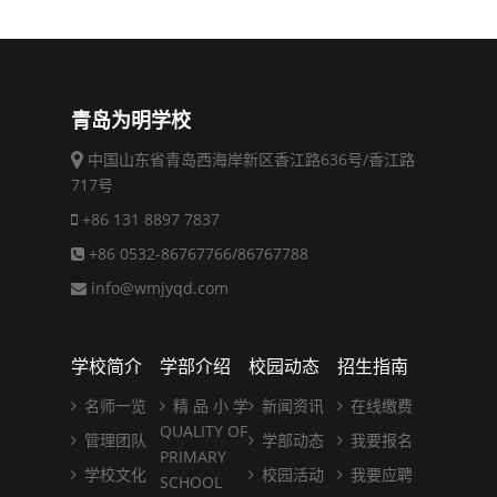
青岛为明学校
中国山东省青岛西海岸新区香江路636号/香江路
717号
+86 131 8897 7837
+86 0532-86767766/86767788
info@wmjyqd.com
学校简介
学部介绍
校园动态
招生指南
名师一览
精 品 小 学
新闻资讯
在线缴费
QUALITY OF
管理团队
学部动态
我要报名
PRIMARY
学校文化
校园活动
我要应聘
SCHOOL