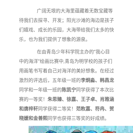
广阔无垠的大海里蕴藏着无数宝藏等
待我们去探寻、开发；阳光沙滩的海边是孩子
们嬉戏、成长的乐园，大海带给我们太多的快
乐，也为我们提供了想象的源泉。
在由青岛少年科学院主办的“我心目
中的海洋”绘画比赛中,青岛为明学校的孩子们
用画笔书写着自己对海洋的美好想象。在经过
激烈的评选后，五年级一班的
李炯淼、韩昌龙
同学和一年级一班的
陈凯宁
同学获得了本次比
赛的一等奖！
朱思臻、徐嘉、王子卓、肖雅涵
和唐梓轩
同学获得二等奖！
范敉嘉、符冉、贺
晓媛和金善熙
同学也获得三等奖的好成绩。