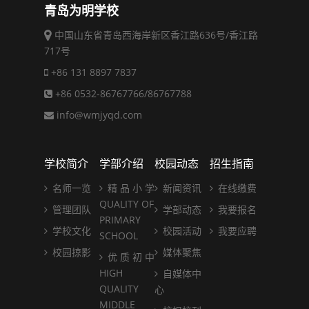
青岛为明学校
中国山东省青岛西海岸新区香江路636号/香江路
717号
+86 131 8897 7837
+86 0532-86767766/86767788
info@wmjyqd.com
学校简介
学部介绍
校园动态
招生指南
名师一览
精 品 小 学
新闻资讯
在线缴费
QUALITY OF
管理团队
学部动态
我要报名
PRIMARY
学校文化
校园活动
我要应聘
SCHOOL
校园掠影
媒体聚焦
优 质 初 中
HIGH
自媒体中
QUALITY
心
MIDDLE