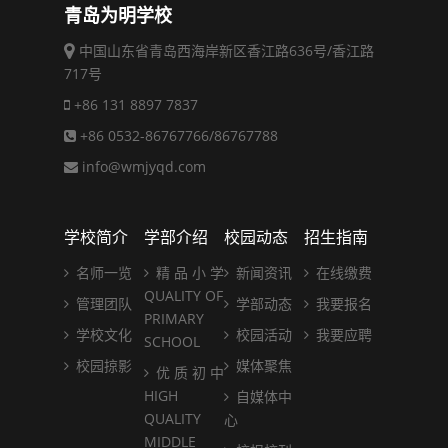
青岛为明学校
中国山东省青岛西海岸新区香江路636号/香江路
717号
+86 131 8897 7837
+86 0532-86767766/86767788
info@wmjyqd.com
学校简介
学部介绍
校园动态
招生指南
名师一览
精 品 小 学
新闻资讯
在线缴费
QUALITY OF
管理团队
学部动态
我要报名
PRIMARY
学校文化
校园活动
我要应聘
SCHOOL
校园掠影
媒体聚焦
优 质 初 中
HIGH
自媒体中
QUALITY
心
MIDDLE