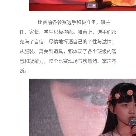
比赛前各参赛选手积极准备，班主
任、家长、学生积极排练。舞台上，选手们都
充满了自信，尽情地挥洒自己的个性与激情；
从服装、舞美到道具，都体现了各个班级的智
慧和凝聚力，整个比赛现场气氛热烈、掌声不
断。