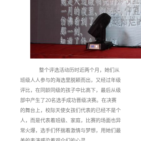
整个评选活动历时近两个月，她们从
班级人人参与的海选里脱颖而出，又经过年级
评比，在同龄同级的孩子中比高下，最后从级
部中产生了20名选手成功晋级决赛。在决赛
的舞台上，校际天使女孩们代表的已经不是个
人，而是代表着班级、家庭，比赛的场面也异
常火爆，选手们怀揣着激情与梦想，用她们最
美的表演感染着观众们的心灵。