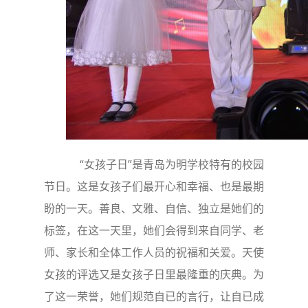
“女孩子日”是青岛为明学校特有的校园
节日。这是女孩子们最开心和幸福、也是最期
盼的一天。善良、文雅、自信、独立是她们的
标签，在这一天里，她们会得到来自同学、老
师、家长和全体工作人员的祝福和关爱。天使
女孩的评选又是女孩子日里最隆重的庆典。为
了这一荣誉，她们规范自已的言行，让自已成